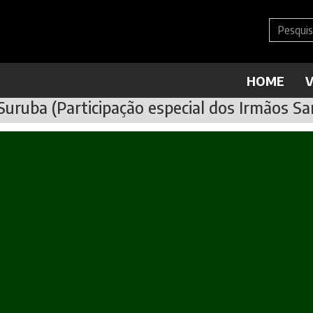
HOME
V
uruba (Participação especial dos Irmãos Sa