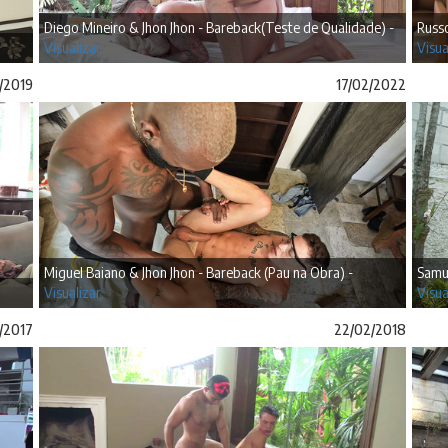
Diego Mineiro & Jhon Jhon - Bareback(Teste de Qualidade) -
Russo
Visualizar
Visua
/2019
17/02/2022
Miguel Baiano & Jhon Jhon - Bareback (Pau na Obra) -
Samue
Visualizar
Visua
1/2017
22/02/2018