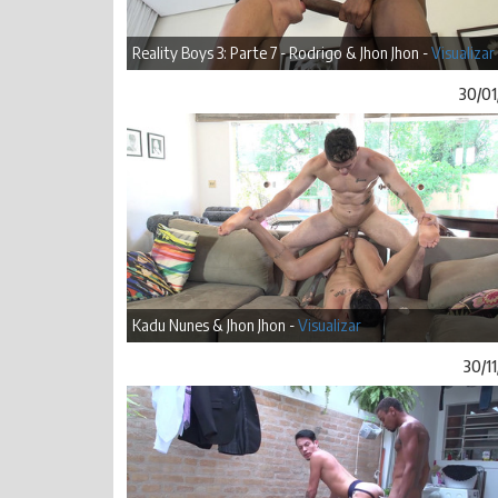
Reality Boys 3: Parte 7 - Rodrigo & Jhon Jhon -
Visualizar
30/01
Kadu Nunes & Jhon Jhon -
Visualizar
30/1