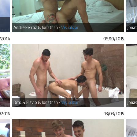
André Ferraz & Jonathan -
Visualizar
Jonat
/2014
09/10/2015
Dito & Flávio & Jonathan -
Visualizar
Jonas
/2016
13/03/2015