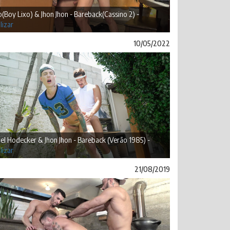
(Boy Lixo) & Jhon Jhon - Bareback(Cassino 2) -
lizar
10/05/2022
l Hodecker & Jhon Jhon - Bareback (Verão 1985) -
lizar
21/08/2019