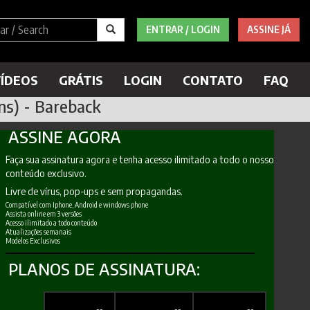
ENTRAR / LOGIN
ASSINE JÁ
ÍDEOS
GRÁTIS
LOGIN
CONTATO
FAQ
ns) - Bareback
ASSINE AGORA
Faça sua assinatura agora e tenha acesso ilimitado a todo o nosso
conteúdo exclusivo.
Livre de vírus, pop-ups e sem propagandas.
Compatível com Iphone, Android e windows phone
Assista online em 3 versões
Acesso ilimitado a todo conteúdo
Atualizações semanais
Modelos Exclusivos
PLANOS DE ASSINATURA: