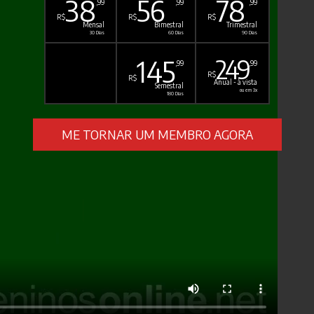
38
56
78
,99
,99
,99
R$
R$
R$
Mensal
Bimestral
Trimestral
30 Dias
60 Dias
90 Dias
145
249
,99
,99
R$
R$
Anual - à vista
Semestral
ou em 3x
180 Dias
ME TORNAR UM MEMBRO AGORA