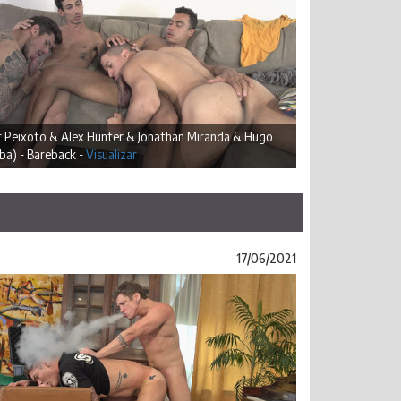
r Peixoto & Alex Hunter & Jonathan Miranda & Hugo
ba) - Bareback -
Visualizar
17/06/2021