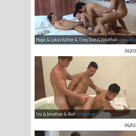
Hugo & Lukas Katter & Tony Dias & Jonathan -
Visualiz
06/03
Iziz & Jonathan & Alef -
Visualizar
06/02