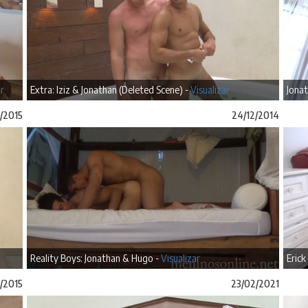
ar
Extra: Iziz & Jonathan (Deleted Scene) -
Visualizar
Jonat
/2015
24/12/2014
Reality Boys: Jonathan & Hugo -
Visualizar
Erick
/2015
23/02/2021