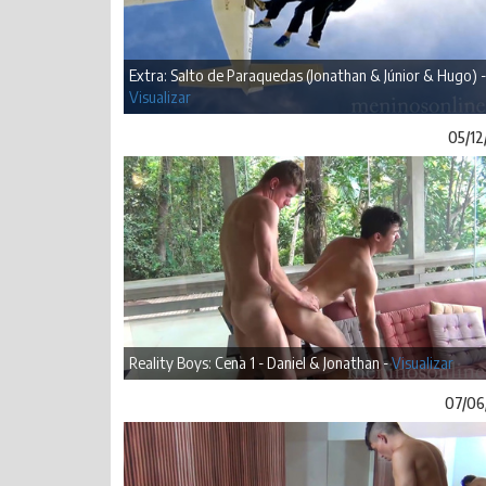
Extra: Salto de Paraquedas (Jonathan & Júnior & Hugo) -
Visualizar
05/12
Reality Boys: Cena 1 - Daniel & Jonathan -
Visualizar
07/06