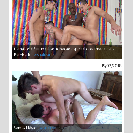
Carnafoda: Suruba (Participação especial dos Irmãos Sans) -
Bareback -
Visualizar
15/02/2018
Sam & Flávio -
Visualizar