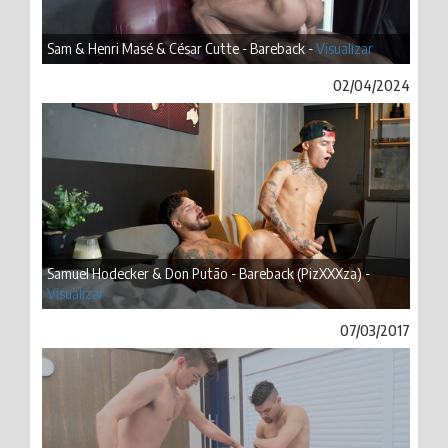
Sam & Henri Masé & César Cutte - Bareback -
Visualizar
02/04/2024
Samuel Hodecker & Don Putão - Bareback (PizXXXza) -
Visualizar
07/03/2017