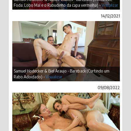
Foda: Lobo Mal e o Rabudinho da capa vermelha) -
Visualizar
14/12/2021
Samuel Hodecker & Biel Araujo - Bareback (Curtindo um
Rabo Adoidado) -
Visualizar
09/08/2022