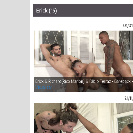
Erick (15)
01/01
Erick & Richard(Rico Marlon) & Fábio Ferraz - Bareback -
Visualizar
21/1