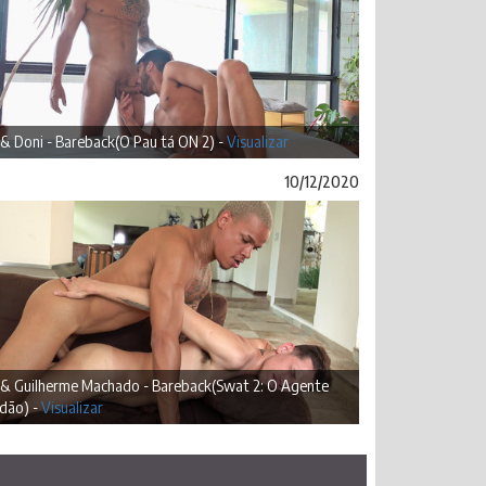
 & Doni - Bareback(O Pau tá ON 2) -
Visualizar
10/12/2020
k & Guilherme Machado - Bareback(Swat 2: O Agente
dão) -
Visualizar