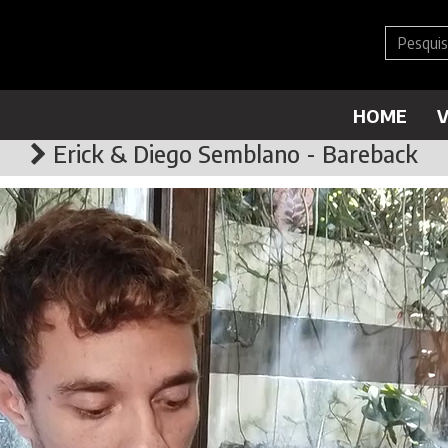
HOME
V
Erick & Diego Semblano - Bareback