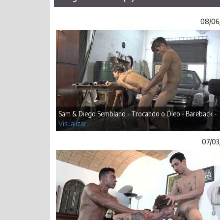
08/06
Sam & Diego Semblano - Trocando o Óleo - Bareback -
Visualizar
07/03