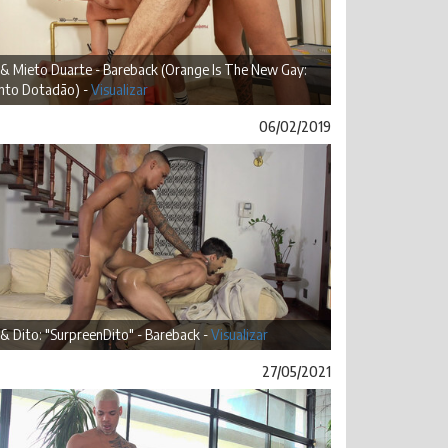
 & Mieto Duarte - Bareback (Orange Is The New Gay:
nto Dotadão) -
Visualizar
06/02/2019
 & Dito: "SurpreenDito" - Bareback -
Visualizar
27/05/2021