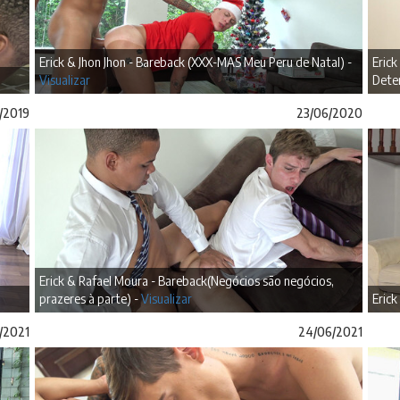
Erick & Jhon Jhon - Bareback (XXX-MAS Meu Peru de Natal) -
Erick
Visualizar
Dete
/2019
23/06/2020
Erick & Rafael Moura - Bareback(Negócios são negócios,
prazeres à parte) -
Visualizar
Erick
/2021
24/06/2021