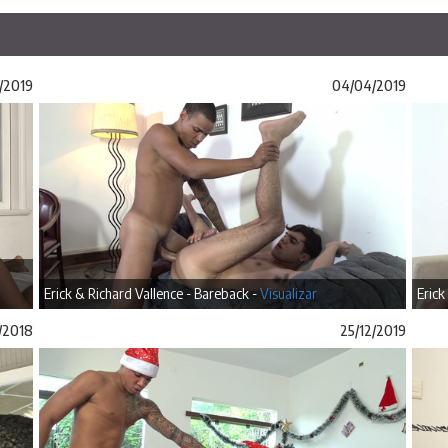
/2019
04/04/2019
Erick & Richard Vallence - Bareback -
Visualizar
Erick
1/2018
25/12/2019