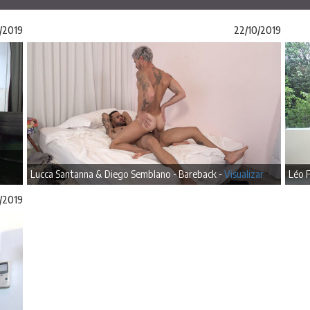
/2019
22/10/2019
Lucca Santanna & Diego Semblano - Bareback -
Visualizar
Léo 
/2019