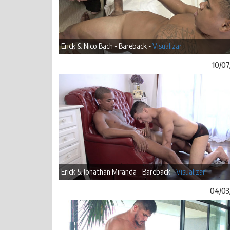
Erick & Nico Bach - Bareback -
Visualizar
10/07
Erick & Jonathan Miranda - Bareback -
Visualizar
04/03