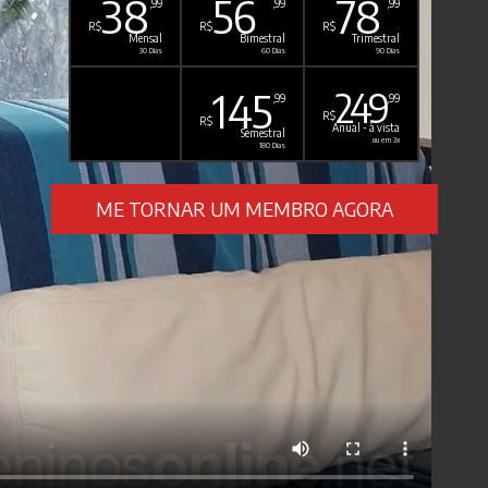
38
56
78
,99
,99
,99
R$
R$
R$
Mensal
Bimestral
Trimestral
30 Dias
60 Dias
90 Dias
145
249
,99
,99
R$
R$
Anual - à vista
Semestral
ou em 3x
180 Dias
ME TORNAR UM MEMBRO AGORA