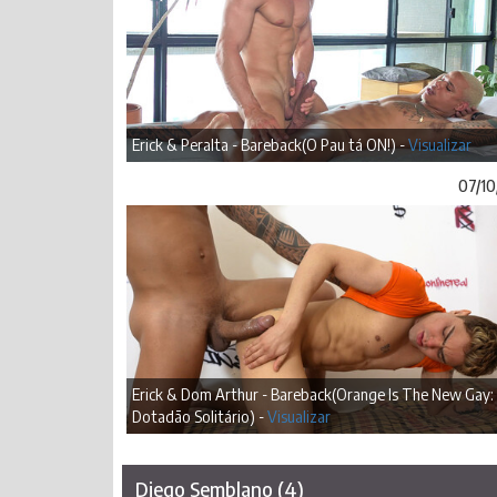
Erick & Peralta - Bareback(O Pau tá ON!) -
Visualizar
07/10
Erick & Dom Arthur - Bareback(Orange Is The New Gay:
Dotadão Solitário) -
Visualizar
Diego Semblano (4)