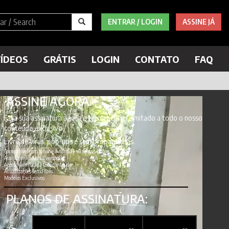
ENTRAR / LOGIN
ASSINE JÁ
ÍDEOS
GRÁTIS
LOGIN
CONTATO
FAQ
ASSINE AGORA
Faça sua assinatura agora e tenha acesso ilimitado a todo o nosso
conteúdo exclusivo.
Livre de vírus, pop-ups e sem propagandas.
Compatível com Iphone, Android e windows phone
Assista online em 3 versões
Acesso ilimitado a todo conteúdo
Atualizações semanais
Modelos Exclusivos
PLANOS DE ASSINATURA: