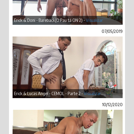
Erick & Doni - Bareback(O Pau tá ON 2) -
Visualizar
07/05/2019
Erick & Lucas Angel - CEMOL - Parte 2 -
Visualizar
10/12/2020