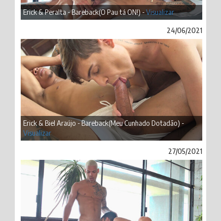
Erick & Peralta - Bareback(O Pau tá ON!) -
Visualizar
24/06/2021
Erick & Biel Araújo - Bareback(Meu Cunhado Dotadão) -
Visualizar
27/05/2021