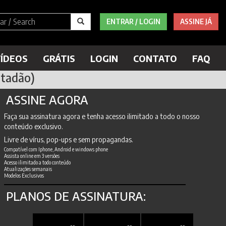
ENTRAR / LOGIN
ASSINE JÁ
ÍDEOS
GRÁTIS
LOGIN
CONTATO
FAQ
otadão)
ASSINE AGORA
Faça sua assinatura agora e tenha acesso ilimitado a todo o nosso
conteúdo exclusivo.
Livre de vírus, pop-ups e sem propagandas.
Compatível com Iphone, Android e windows phone
Assista online em 3 versões
Acesso ilimitado a todo conteúdo
Atualizações semanais
Modelos Exclusivos
PLANOS DE ASSINATURA: