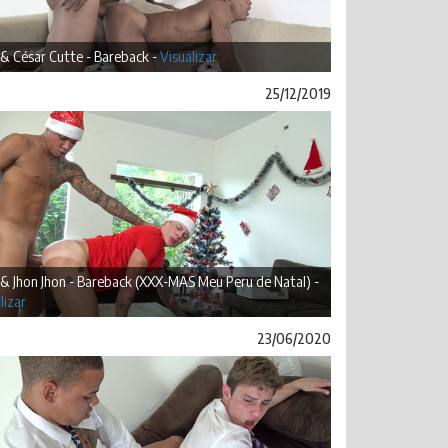
 & César Cutte - Bareback -
Visualizar
25/12/2019
 & Jhon Jhon - Bareback (XXX-MAS Meu Peru de Natal) -
lizar
23/06/2020