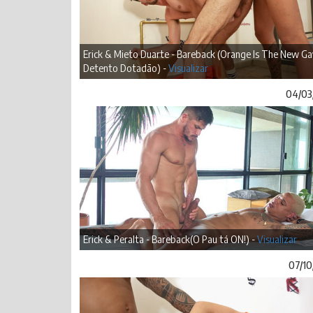
Erick & Mieto Duarte - Bareback (Orange Is The New Ga
Detento Dotadão) -
Visualizar
04/03
Erick & Peralta - Bareback(O Pau tá ON!) -
Visualizar
07/10