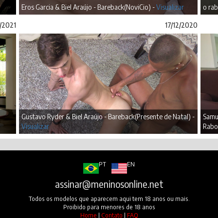
Eros Garcia & Biel Araújo - Bareback(NoviCio) -
Visualizar
o rab
/2021
17/12/2020
Gustavo Ryder & Biel Araújo - Bareback(Presente de Natal) -
Samue
Visualizar
Rabo
PT
EN
assinar@meninosonline.net
Todos os modelos que aparecem aqui tem 18 anos ou mais.
Proibido para menores de 18 anos
Home
|
Contato
|
FAQ