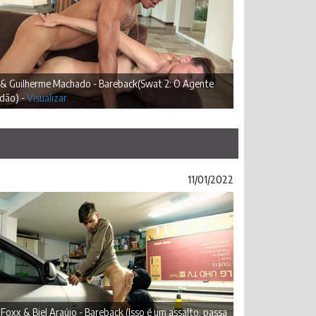
k & Guilherme Machado - Bareback(Swat 2: O Agente
dão) -
Visualizar
11/01/2022
Foxx & Biel Araújo - Bareback (Isso é um assalto, passa