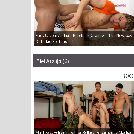
Erick & Dom Arthur - Bareback(Orange Is The New Gay:
Dotadão Solitário) -
Visualizar
Biel Araújo (6)
23/03
Matteo & Felipinho & Igor Bellucci & Guilherme Machad