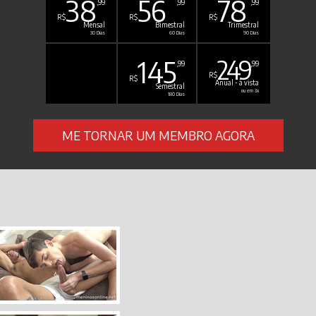
38
56
78
,99
,99
,99
R$
R$
R$
Mensal
Bimestral
Trimestral
30 Dias
60 Dias
90 Dias
145
249
,99
,99
R$
R$
Anual - à vista
Semestral
ou em 3x
180 Dias
ME TORNAR UM MEMBRO AGORA