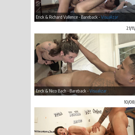
Erick & Richard Vallence - Bareback -
Visualizar
21/1
Erick & Nico Bach - Bareback -
Visualizar
10/08