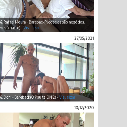
 & Rafael Moura - Bareback(Negócios são negócios,
res à parte) -
Visualizar
27/05/2021
 & Doni - Bareback(O Pau tá ON 2) -
Visualizar
10/12/2020