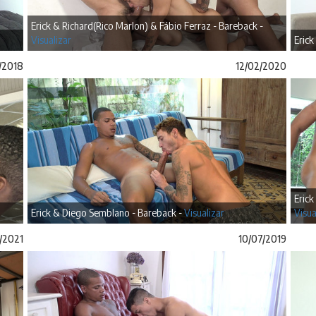
Erick & Richard(Rico Marlon) & Fábio Ferraz - Bareback -
Visualizar
Erick
1/2018
12/02/2020
Erick
Erick & Diego Semblano - Bareback -
Visualizar
Visua
/2021
10/07/2019