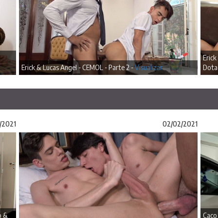
Eric
Erick & Lucas Angel - CEMOL - Parte 2 -
Visualizar
Dota
/2021
02/02/2021
o &
Caco 