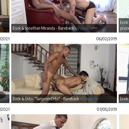
y:
Erick
Erick & Jonathan Miranda - Bareback -
Visualizar
praze
/2021
06/02/2019
Erick & Dito: "SurpreenDito" - Bareback -
Visualizar
Erick
/2021
07/05/2019