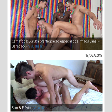
Carnafoda: Suruba (Participação especial dos Irmãos Sans) -
Bareback -
Visualizar
15/02/2018
Sam & Flávio -
Visualizar