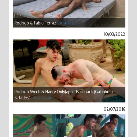
Rodrigo & Fábio Ferraz -
Visualizar
10/03/2022
Rodrigo Weeh & Hanry OnlyJapa - Bareback (Gatinhos e
Safados) -
Visualizar
02/07/2016