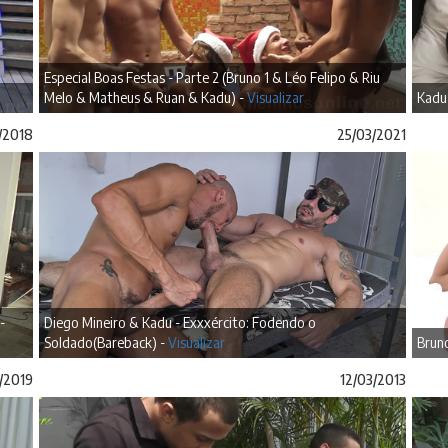
Especial Boas Festas - Parte 2 (Bruno 1 & Léo Felipo & Riu
Melo & Matheus & Ruan & Kadu) -
Visualizar
Kadu
2/2018
25/03/2021
-
Diego Mineiro & Kadu - Exxxército: Fodendo o
Soldado(Bareback) -
Visualizar
Bruno
/2019
12/03/2013