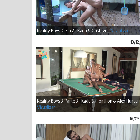
Reality Boys: Cena 2 - Kadu & Gustavo -
Visualizar
13/1
Reality Boys 3: Parte 3 - Kadu & Jhon Jhon & Alex Hunter 
Visualizar
16/05