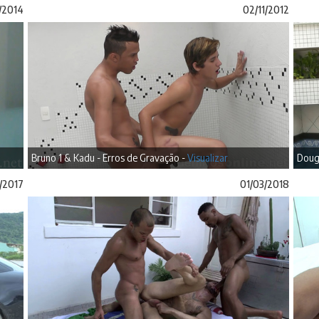
/2014
02/11/2012
Bruno 1 & Kadu - Erros de Gravação -
Visualizar
Doug
/2017
01/03/2018