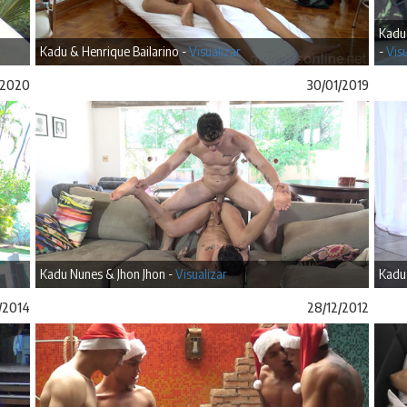
Kadu
Kadu & Henrique Bailarino -
Visualizar
-
Visu
/2020
30/01/2019
Kadu Nunes & Jhon Jhon -
Visualizar
Kadu
2/2014
28/12/2012