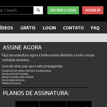
ENTRAR / LOGIN
ASSINE JÁ
ÍDEOS
GRÁTIS
LOGIN
CONTATO
FAQ
ASSINE AGORA
Faça sua assinatura agora e tenha acesso ilimitado a todo o nosso
conteúdo exclusivo.
Livre de vírus, pop-ups e sem propagandas.
Compatível com Iphone, Android e windows phone
Assista online em 3 versões
Acesso ilimitado a todo conteúdo
Atualizações semanais
Modelos Exclusivos
PLANOS DE ASSINATURA: