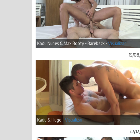
Kadu Nunes & Max Booty - Bareback -
Visualizar
15/08
Kadu & Hugo -
Visualizar
27/12