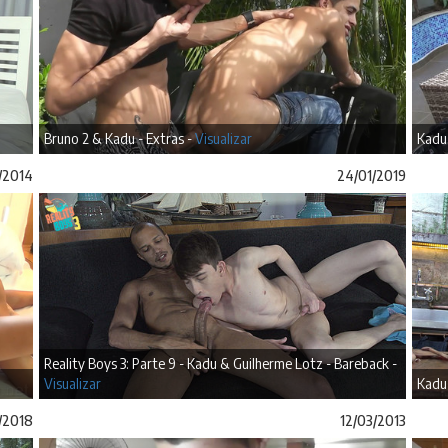
Bruno 2 & Kadu - Extras -
Visualizar
Kadu 
/2014
24/01/2019
Reality Boys 3: Parte 9 - Kadu & Guilherme Lotz - Bareback -
Visualizar
Kadu 
/2018
12/03/2013