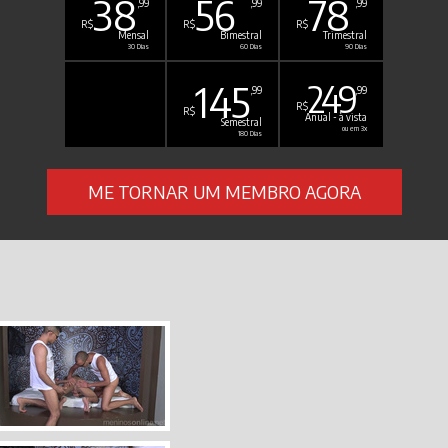
38
56
78
,99
,99
,99
R$
R$
R$
Mensal
Bimestral
Trimestral
30 Dias
60 Dias
90 Dias
145
249
,99
,99
R$
R$
Anual - à vista
Semestral
ou em 3x
180 Dias
ME TORNAR UM MEMBRO AGORA