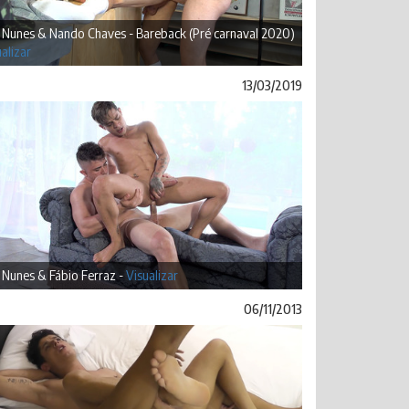
 Nunes & Nando Chaves - Bareback (Pré carnaval 2020)
alizar
13/03/2019
 Nunes & Fábio Ferraz -
Visualizar
06/11/2013