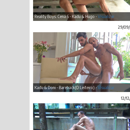
Reality Boys: Cena 6 - Kadu & Hugo -
Visualizar
29/09
Kadu & Doni - Bareback(O Leiteiro) -
Visualizar
12/1