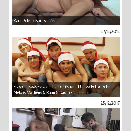
Kadu & Max Booty -
Visualizar
27/12/2012
Especial Boas Festas - Parte 1 (Bruno 1 & Léo Felipo & Riu
Melo & Matheus & Ruan & Kadu) -
Visualizar
25/12/2017