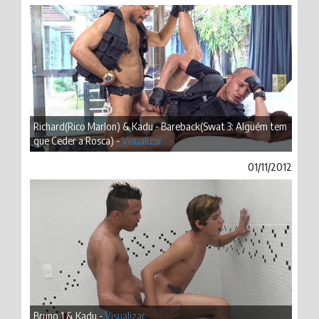
Richard(Rico Marlon) & Kadu - Bareback(Swat 3: Alguém tem
que Ceder a Rosca) -
Visualizar
01/11/2012
Bruno 1 & Kadu -
Visualizar