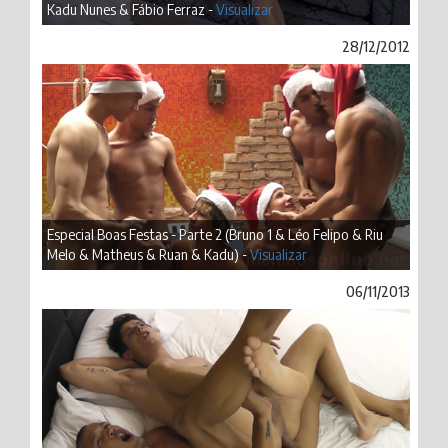
Kadu Nunes & Fábio Ferraz -
Visualizar
28/12/2012
Especial Boas Festas - Parte 2 (Bruno 1 & Léo Felipo & Riu
Melo & Matheus & Ruan & Kadu) -
Visualizar
06/11/2013