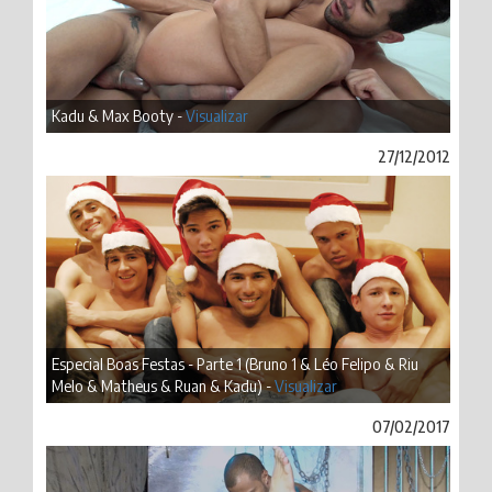
Kadu & Max Booty -
Visualizar
27/12/2012
Especial Boas Festas - Parte 1 (Bruno 1 & Léo Felipo & Riu
Melo & Matheus & Ruan & Kadu) -
Visualizar
07/02/2017