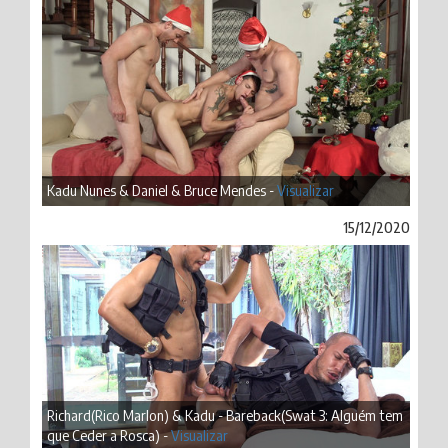
Kadu Nunes & Daniel & Bruce Mendes -
Visualizar
15/12/2020
Richard(Rico Marlon) & Kadu - Bareback(Swat 3: Alguém tem
que Ceder a Rosca) -
Visualizar