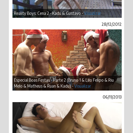
Reality Boys: Cena 2 - Kadu & Gustavo -
Visualizar
28/12/2012
Especial Boas Festas - Parte 2 (Bruno 1 & Léo Felipo & Riu
Melo & Matheus & Ruan & Kadu) -
Visualizar
06/11/2013