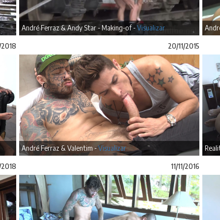
André Ferraz & Andy Star - Making-of -
Visualizar
Andr
/2018
20/11/2015
André Ferraz & Valentim -
Visualizar
Reali
/2018
11/11/2016