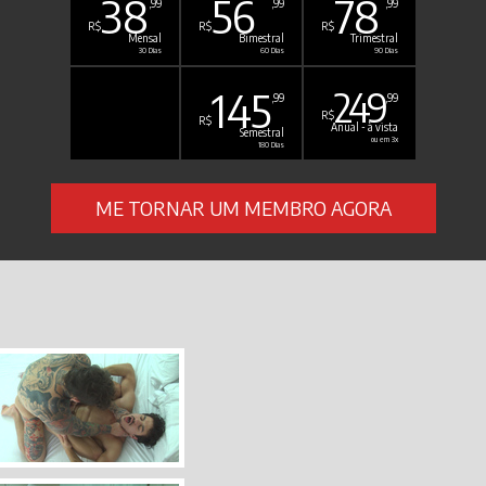
38
56
78
,99
,99
,99
R$
R$
R$
Mensal
Bimestral
Trimestral
30 Dias
60 Dias
90 Dias
145
249
,99
,99
R$
R$
Anual - à vista
Semestral
ou em 3x
180 Dias
ME TORNAR UM MEMBRO AGORA