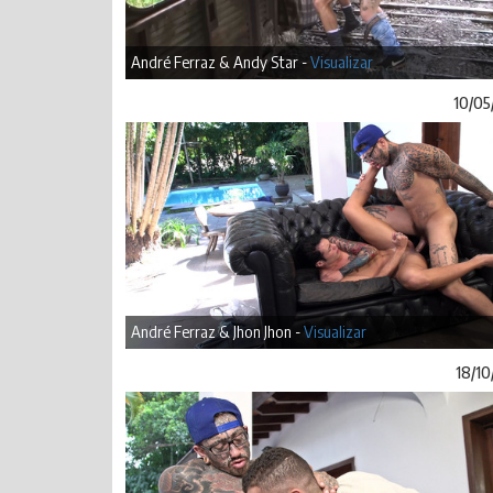
André Ferraz & Andy Star -
Visualizar
10/05
André Ferraz & Jhon Jhon -
Visualizar
18/10