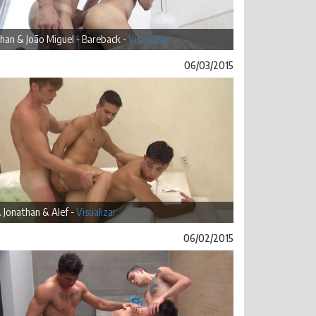
han & João Miguel - Bareback -
Visualizar
06/03/2015
& Jonathan & Alef -
Visualizar
06/02/2015