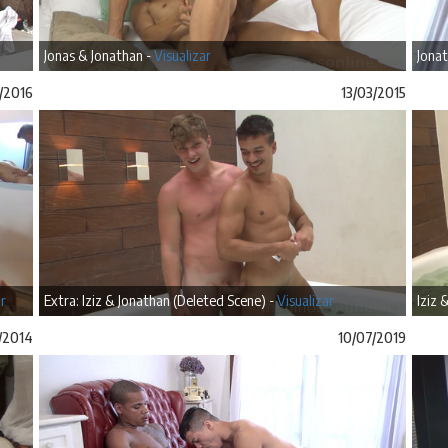
Jonas & Jonathan -
Visualizar
Jonat
/2016
13/03/2015
ar
Extra: Iziz & Jonathan (Deleted Scene) -
Visualizar
Iziz 
/2014
10/07/2019