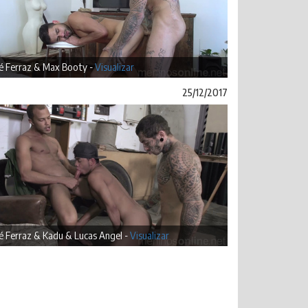
é Ferraz & Max Booty -
Visualizar
25/12/2017
é Ferraz & Kadu & Lucas Angel -
Visualizar