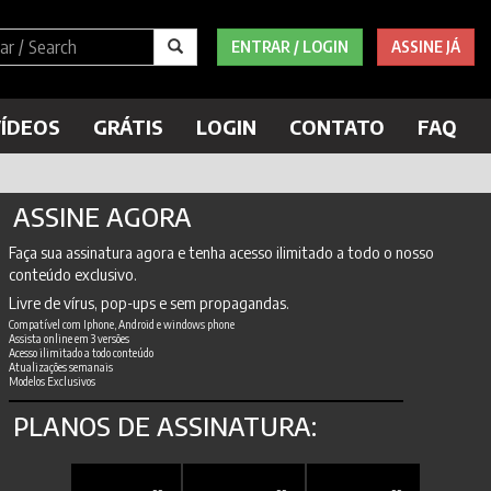
ENTRAR / LOGIN
ASSINE JÁ
ÍDEOS
GRÁTIS
LOGIN
CONTATO
FAQ
ASSINE AGORA
Faça sua assinatura agora e tenha acesso ilimitado a todo o nosso
conteúdo exclusivo.
Livre de vírus, pop-ups e sem propagandas.
Compatível com Iphone, Android e windows phone
Assista online em 3 versões
Acesso ilimitado a todo conteúdo
Atualizações semanais
Modelos Exclusivos
PLANOS DE ASSINATURA: