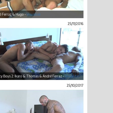
é Ferraz & Hugo -
Visualizar
25/11/2016
ty Boys 2: Ikaro & Thomas & André Ferraz -
Visualizar
25/10/2017