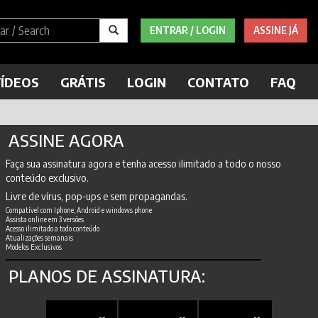
ENTRAR / LOGIN
ASSINE JÁ
ÍDEOS
GRÁTIS
LOGIN
CONTATO
FAQ
ASSINE AGORA
Faça sua assinatura agora e tenha acesso ilimitado a todo o nosso
conteúdo exclusivo.
Livre de vírus, pop-ups e sem propagandas.
Compatível com Iphone, Android e windows phone
Assista online em 3 versões
Acesso ilimitado a todo conteúdo
Atualizações semanais
Modelos Exclusivos
PLANOS DE ASSINATURA: