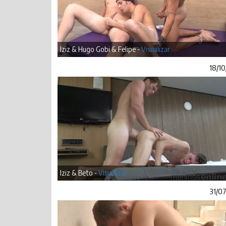
Iziz & Hugo Gobi & Felipe -
Visualizar
18/10
Iziz & Beto -
Visualizar
31/0