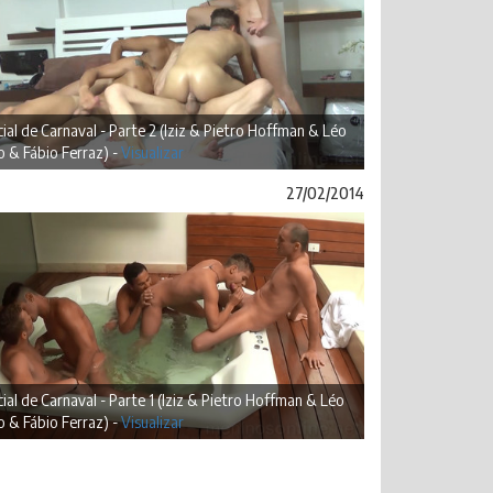
ial de Carnaval - Parte 2 (Iziz & Pietro Hoffman & Léo
o & Fábio Ferraz) -
Visualizar
27/02/2014
ial de Carnaval - Parte 1 (Iziz & Pietro Hoffman & Léo
o & Fábio Ferraz) -
Visualizar