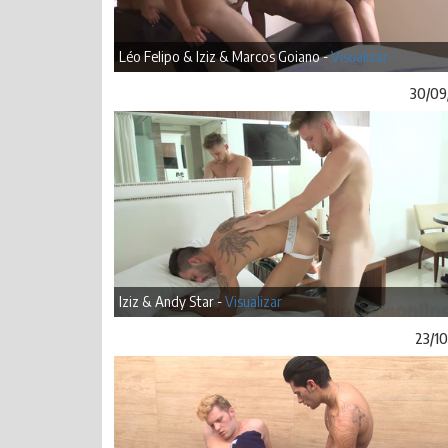
Léo Felipo & Iziz & Marcos Goiano -
Visualizar
30/09
Iziz & Andy Star -
Visualizar
23/10