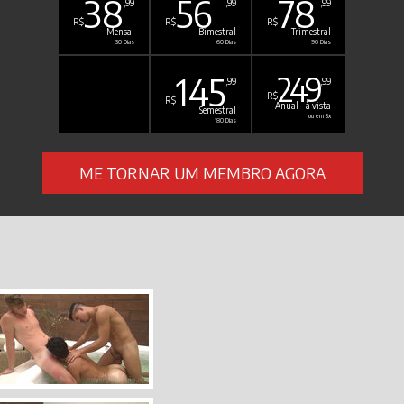
38
56
78
,99
,99
,99
R$
R$
R$
Mensal
Bimestral
Trimestral
30 Dias
60 Dias
90 Dias
145
249
,99
,99
R$
R$
Anual - à vista
Semestral
ou em 3x
180 Dias
ME TORNAR UM MEMBRO AGORA