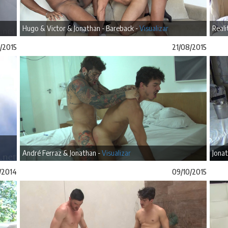
Hugo & Victor & Jonathan - Bareback -
Visualizar
Reali
/2015
21/08/2015
André Ferraz & Jonathan -
Visualizar
Jonat
/2014
09/10/2015