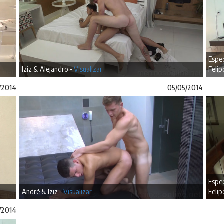
Espec
Iziz & Alejandro -
Visualizar
Felip
/2014
05/05/2014
Espec
André & Iziz -
Visualizar
Felip
/2014