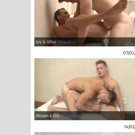
Iziz & Vitor -
Visualizar
07/02
Alisson & Iziz -
Visualizar
14/03