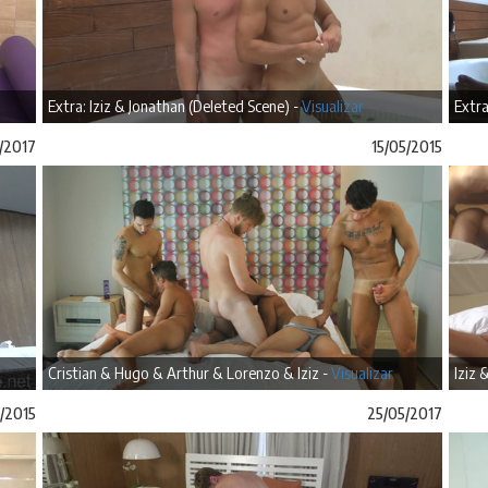
Extra: Iziz & Jonathan (Deleted Scene) -
Visualizar
Extra
/2017
15/05/2015
Cristian & Hugo & Arthur & Lorenzo & Iziz -
Visualizar
Iziz 
7/2015
25/05/2017