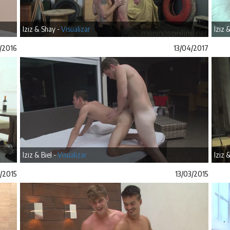
Iziz & Shay -
Visualizar
Iziz 
/2016
13/04/2017
Iziz & Biel -
Visualizar
Iziz 
/2015
13/03/2015