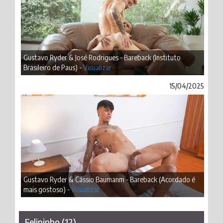
Gustavo Ryder & José Rodrigues - Bareback (Instituto
Brasileiro de Paus) -
Visualizar
15/04/2025
Gustavo Ryder & Cássio Baumanm - Bareback (Acordado é
mais gostoso) -
Visualizar
Felipinho (12)