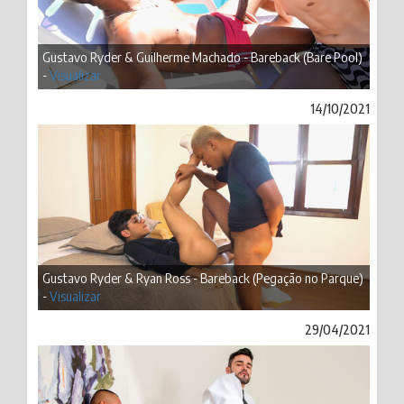
Gustavo Ryder & Guilherme Machado - Bareback (Bare Pool)
-
Visualizar
14/10/2021
Gustavo Ryder & Ryan Ross - Bareback (Pegação no Parque)
-
Visualizar
29/04/2021