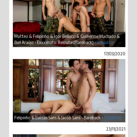
Matteo & Felipinho & Igor Bellucci & Guilherme Machado &
Biel Araújo - Exxxército: Recrutas(Bareback) -
Visualizar
17/03/2020
Felipinho & Luccas Sans & Jacob Sans - Bareback -
Visualizar
23/11/2021