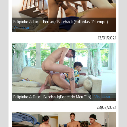
Felipinho & Lucas Ferrari - Bareback (Futbolas: 1º tempo) -
Visualizar
12/01/2021
Felipinho & Dito - Bareback(Fodendo Meu Tio) -
Visualizar
23/03/2021