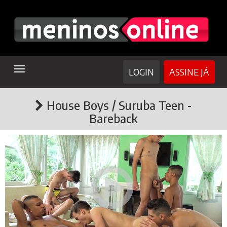
TOGGLE
LOGIN
ASSINE JÁ
NAVIGATION
House Boys / Suruba Teen -
Bareback