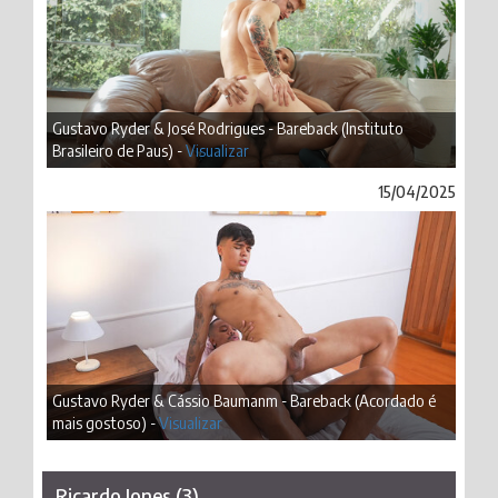
Gustavo Ryder & José Rodrigues - Bareback (Instituto
Brasileiro de Paus) -
Visualizar
15/04/2025
Gustavo Ryder & Cássio Baumanm - Bareback (Acordado é
mais gostoso) -
Visualizar
Ricardo Jones (3)