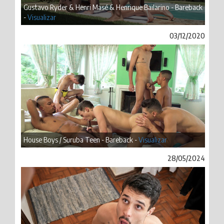
Gustavo Ryder & Henri Masé & Henrique Bailarino - Bareback
-
Visualizar
03/12/2020
House Boys / Suruba Teen - Bareback -
Visualizar
28/05/2024