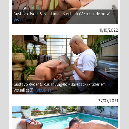
Gustavo Ryder & Blas Lima - Bareback (Vem cair de boca) -
Visualizar
11/10/2022
Gustavo Ryder & Ruslan Angelo - Bareback (Prazer em
Versailles 3) -
Visualizar
27/07/2021