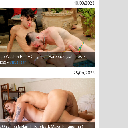
10/03/2022
igo Weeh & Hanry OnlyJapa - Bareback (Gatinhos e
dos) -
Visualizar
25/04/2023
 OnlyJapa & Hariel - Bareback (Ativo Paranormal) -