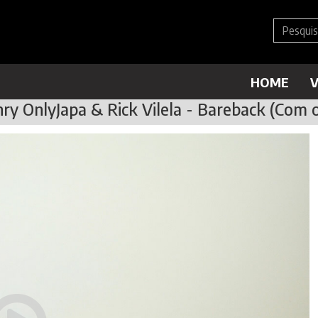
HOME
V
ry OnlyJapa & Rick Vilela - Bareback (Com 