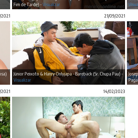
Fim de Tarde) -
Visualizar
Visua
/2021
21/09/2021
osa)
Júnior Peixoto & Hanry Onlyjapa - Bareback (Sr. Chupa Pau) -
Josep
Visualizar
Paga
2/2021
14/02/2023