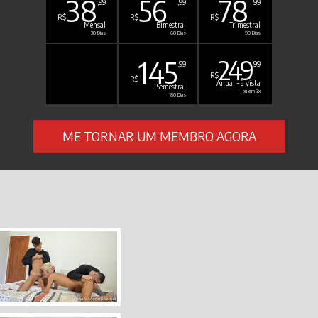
38
56
78
,99
,99
,99
R$
R$
R$
Mensal
Bimestral
Trimestral
30 Dias
60 Dias
90 Dias
145
249
,99
,99
R$
R$
Anual - à vista
Semestral
ou em 3x
180 Dias
ME TORNAR UM MEMBRO AGORA