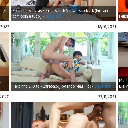
k (Eu
Felipinho & Lucas Ferrari & Rick Vilela - Bareback (Entrando
com bola e tudo) -
Visualizar
Felip
/2022
12/01/2021
) -
Matte
Felipinho & Dito - Bareback(Fodendo Meu Tio) -
Visualizar
Biel 
/2020
23/11/2021