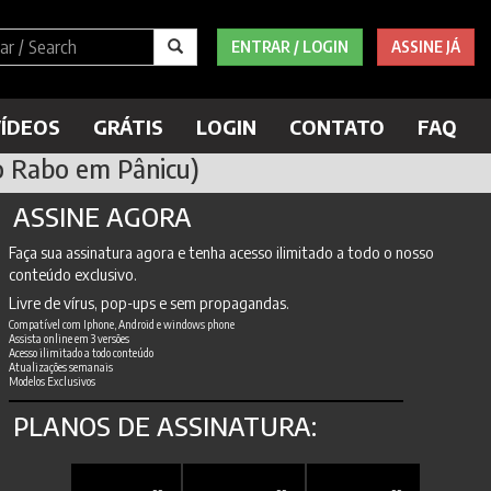
ENTRAR / LOGIN
ASSINE JÁ
ÍDEOS
GRÁTIS
LOGIN
CONTATO
FAQ
o Rabo em Pânicu)
ASSINE AGORA
Faça sua assinatura agora e tenha acesso ilimitado a todo o nosso
conteúdo exclusivo.
Livre de vírus, pop-ups e sem propagandas.
Compatível com Iphone, Android e windows phone
Assista online em 3 versões
Acesso ilimitado a todo conteúdo
Atualizações semanais
Modelos Exclusivos
PLANOS DE ASSINATURA: