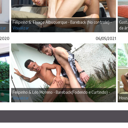
Felipinho & Thiago Albuquerque - Bareback (No controle) -
Gusta
izar
Visualizar
da ár
/2020
06/05/2021
Felipinho & Léo Moreno - Bareback(Fodendo e Curtindo) -
Visualizar
House