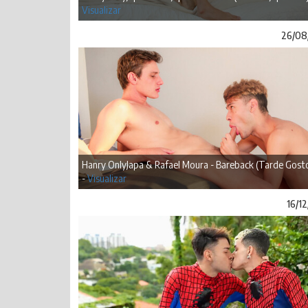
Visualizar
26/08
Hanry OnlyJapa & Rafael Moura - Bareback (Tarde Gost
-
Visualizar
16/1