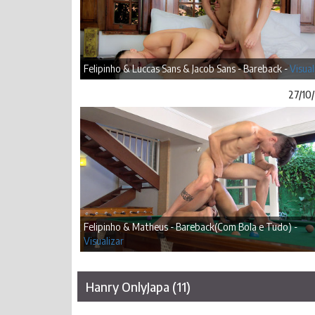
Felipinho & Luccas Sans & Jacob Sans - Bareback -
Visual
27/10
Felipinho & Matheus - Bareback(Com Bola e Tudo) -
Visualizar
Hanry OnlyJapa (11)