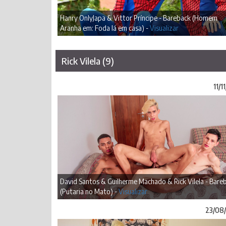
Hanry OnlyJapa & Vittor Príncipe - Bareback (Homem
Aranha em: Foda lá em casa) -
Visualizar
Rick Vilela (9)
11/1
David Santos & Guilherme Machado & Rick Vilela - Bare
(Putaria no Mato) -
Visualizar
23/08