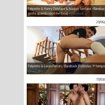
Felipinho & Hanry OnlyJapa & Joaquin Santana - Barebac
gosto quando você me toca) -
Visualizar
21/06
Felipinho & Lucas Ferrari - Bareback (Futbolas: 1º tempo
Visualizar
17/03