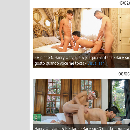
15/02
Felipinho & Hanry OnlyJapa & Joaquin Santana - Barebac
gosto quando você me toca) -
Visualizar
08/06
Hanry OnlyJapa & Riki Japa - Bareback(Comida Japonesa)