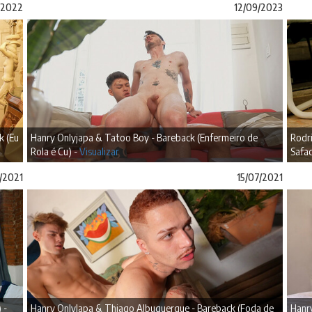
/2022
12/09/2023
k (Eu
Hanry Onlyjapa & Tatoo Boy - Bareback (Enfermeiro de
Rodr
Rola é Cu) -
Visualizar
Safa
/2021
15/07/2021
 -
Hanry OnlyJapa & Thiago Albuquerque - Bareback (Foda de
Hanry