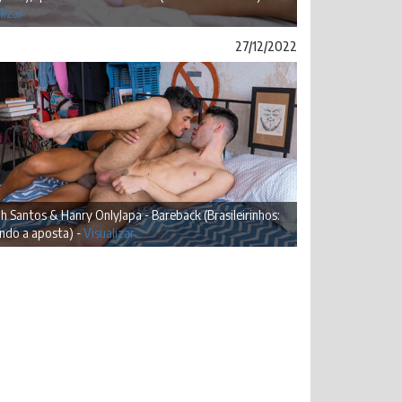
lizar
27/12/2022
h Santos & Hanry OnlyJapa - Bareback (Brasileirinhos:
ndo a aposta) -
Visualizar