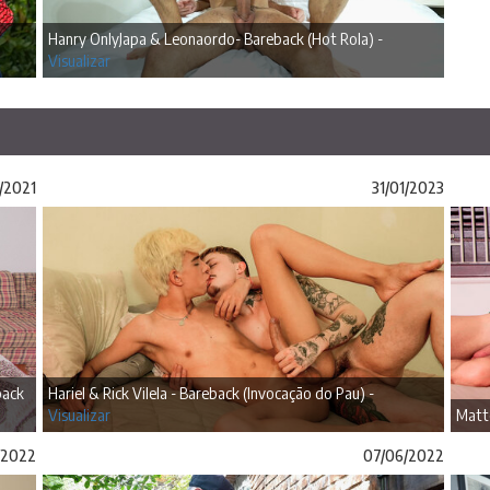
Hanry OnlyJapa & Leonaordo- Bareback (Hot Rola) -
Visualizar
1/2021
31/01/2023
back
Hariel & Rick Vilela - Bareback (Invocação do Pau) -
Visualizar
Matte
/2022
07/06/2022