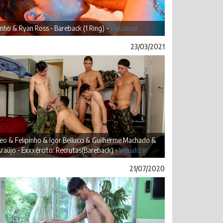
inho & Ryan Ross - Bareback (1 Ring) -
Visualizar
23/03/2021
o & Felipinho & Igor Bellucci & Guilherme Machado &
Araújo - Exxxército: Recrutas(Bareback) -
Visualizar
21/07/2020