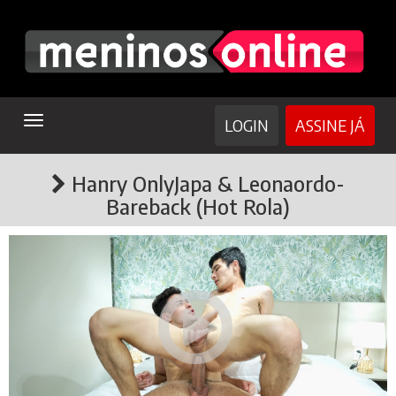
TOGGLE
LOGIN
ASSINE JÁ
NAVIGATION
Hanry OnlyJapa & Leonaordo-
Bareback (Hot Rola)