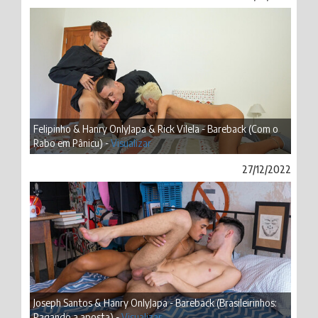
Felipinho & Hanry OnlyJapa & Rick Vilela - Bareback (Com o
Rabo em Pânicu) -
Visualizar
27/12/2022
Joseph Santos & Hanry OnlyJapa - Bareback (Brasileirinhos:
Pagando a aposta) -
Visualizar