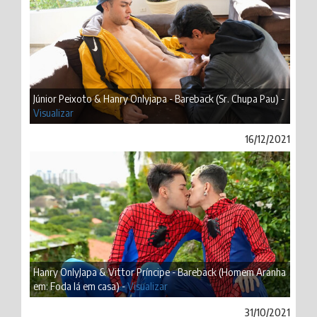
Júnior Peixoto & Hanry Onlyjapa - Bareback (Sr. Chupa Pau) -
Visualizar
16/12/2021
Hanry OnlyJapa & Vittor Príncipe - Bareback (Homem Aranha
em: Foda lá em casa) -
Visualizar
31/10/2021