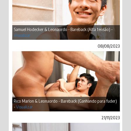
Samuel Hodecker & Leonaordo - Bareback (Alta tensão) -
Visualizar
08/08/2023
Rico Marlon & Leonaordo - Bareback (Ganhando para fuder)
-
Visualizar
21/11/2023