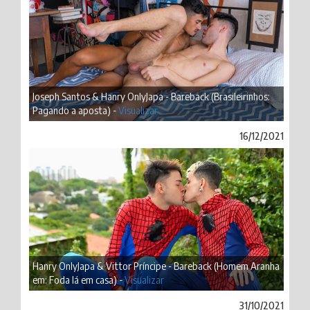
Joseph Santos & Hanry OnlyJapa - Bareback (Brasileirinhos:
Pagando a aposta) -
Visualizar
16/12/2021
Hanry OnlyJapa & Vittor Príncipe - Bareback (Homem Aranha
em: Foda lá em casa) -
Visualizar
31/10/2021