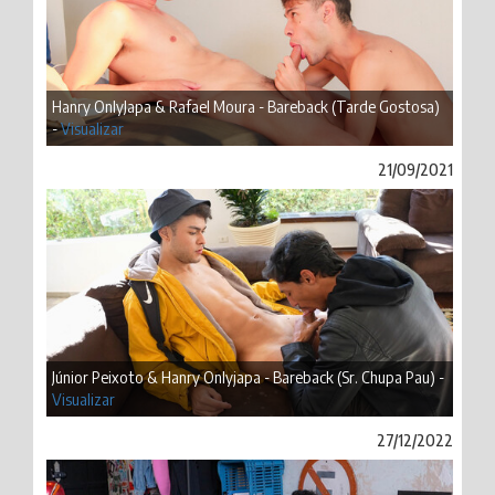
Hanry OnlyJapa & Rafael Moura - Bareback (Tarde Gostosa)
-
Visualizar
21/09/2021
Júnior Peixoto & Hanry Onlyjapa - Bareback (Sr. Chupa Pau) -
Visualizar
27/12/2022