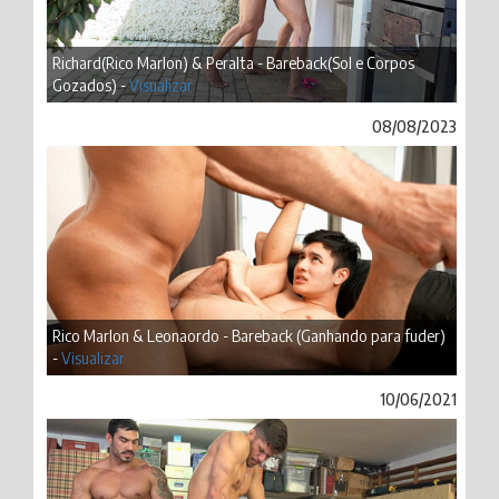
Richard(Rico Marlon) & Peralta - Bareback(Sol e Corpos
Gozados) -
Visualizar
08/08/2023
Rico Marlon & Leonaordo - Bareback (Ganhando para fuder)
-
Visualizar
10/06/2021