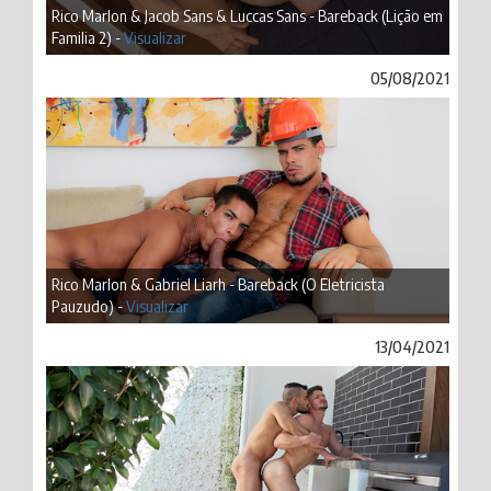
Rico Marlon & Jacob Sans & Luccas Sans - Bareback (Lição em
Familia 2) -
Visualizar
05/08/2021
Rico Marlon & Gabriel Liarh - Bareback (O Eletricista
Pauzudo) -
Visualizar
13/04/2021