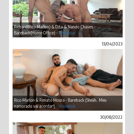
Richard(Rico Marlon) & Dito & Nando Chaves -
Bareback(Home Office) -
Visualizar
13/04/2023
Rico Marlon & Renato Moura - Bareback (Shiiiih.. Meu
namorado vai acordar!) -
Visualizar
30/08/2022