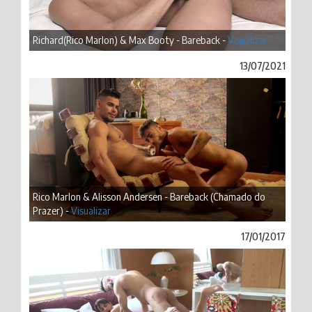
Richard(Rico Marlon) & Max Booty - Bareback -
Visualizar
13/07/2021
Rico Marlon & Alisson Andersen - Bareback (Chamado do
Prazer) -
Visualizar
17/01/2017