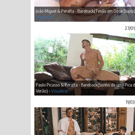
João Miguel & Peralta - Bareback(Tesão em Dose Dupla)
Visualizar
27/01
Paulo Picasso & Peralta - Bareback(Sonho de uma Pica 
Verão) -
Visualizar
11/0