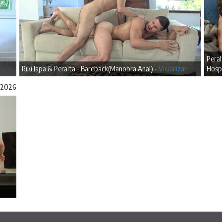
Pera
Riki Japa & Peralta - Bareback(Manobra Anal) -
Visualizar
Hospi
/2026