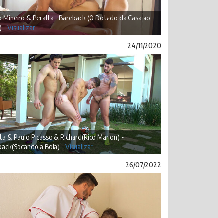
 Mineiro & Peralta - Bareback (O Dotado da Casa ao
) -
Visualizar
24/11/2020
ta & Paulo Picasso & Richard(Rico Marlon) -
back(Socando a Bola) -
Visualizar
26/07/2022