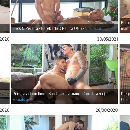
Pera
Erick & Peralta - Bareback(O Pau tá ON!) -
Visualizar
mama
/2020
20/05/2021
Peralta & Jhon Jhon - Bareback(Tatuando Com Prazer) -
Diego
Visualizar
Cham
/2020
26/08/2020