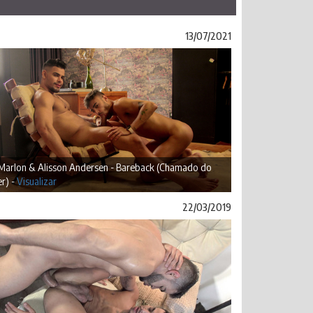
13/07/2021
 Marlon & Alisson Andersen - Bareback (Chamado do
r) -
Visualizar
22/03/2019