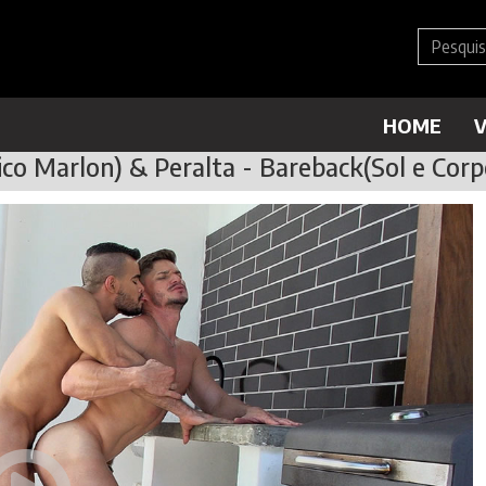
HOME
V
ico Marlon) & Peralta - Bareback(Sol e Cor