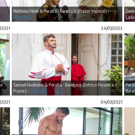
 -
Matheuz Henk & Peralta - Bareback (Prazer Imperial) -
Diego
Visualizar
Lado
/2021
24/01/2023
de
Samuel Hodecker & Peralta - Bareback (Entre o Pecado e o
Peral
Prazer) -
Visualizar
Bare
3/2021
04/03/2021