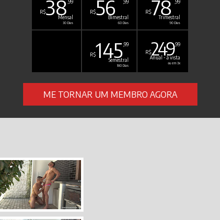
38
56
78
,99
,99
,99
R$
R$
R$
Mensal
Bimestral
Trimestral
30 Dias
60 Dias
90 Dias
145
249
,99
,99
R$
R$
Anual - à vista
Semestral
ou em 3x
180 Dias
ME TORNAR UM MEMBRO AGORA