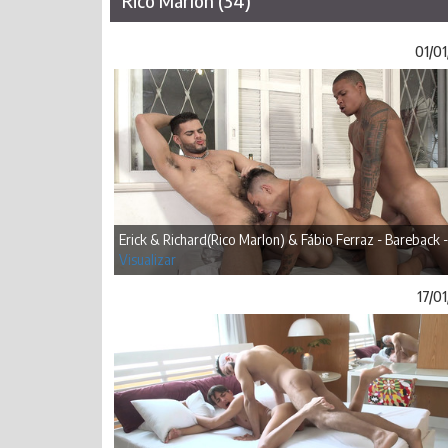
Rico Marlon (34)
01/01
Erick & Richard(Rico Marlon) & Fábio Ferraz - Bareback -
Visualizar
17/0