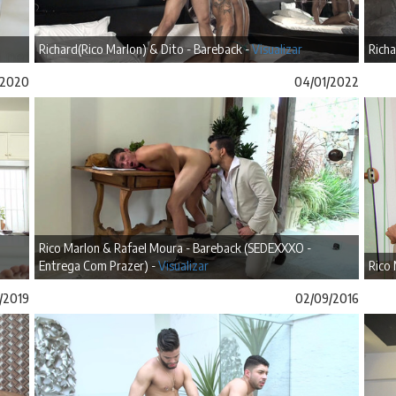
Richard(Rico Marlon) & Dito - Bareback -
Visualizar
Richa
/2020
04/01/2022
Rico Marlon & Rafael Moura - Bareback (SEDEXXXO -
Entrega Com Prazer) -
Visualizar
Rico 
/2019
02/09/2016