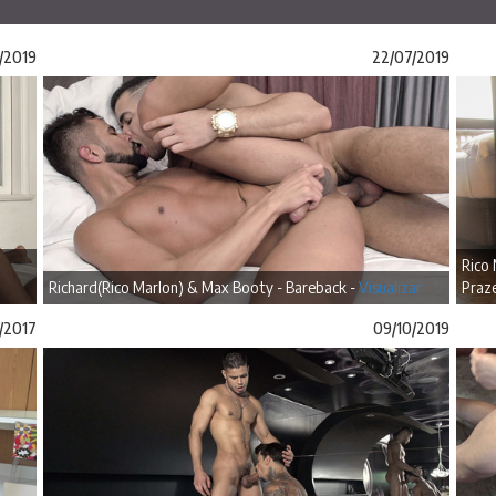
/2019
22/07/2019
Rico
Richard(Rico Marlon) & Max Booty - Bareback -
Visualizar
Praze
1/2017
09/10/2019