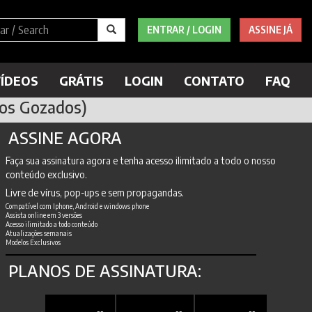
ENTRAR / LOGIN
ASSINE JÁ
ÍDEOS
GRÁTIS
LOGIN
CONTATO
FAQ
pos Gozados)
ASSINE AGORA
Faça sua assinatura agora e tenha acesso ilimitado a todo o nosso
conteúdo exclusivo.
Livre de vírus, pop-ups e sem propagandas.
Compatível com Iphone, Android e windows phone
Assista online em 3 versões
Acesso ilimitado a todo conteúdo
Atualizações semanais
Modelos Exclusivos
PLANOS DE ASSINATURA: