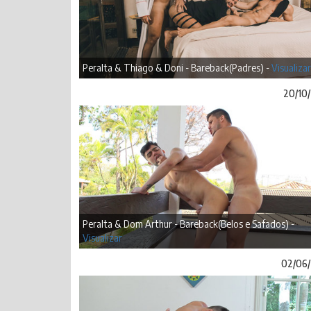
Peralta & Thiago & Doni - Bareback(Padres) -
Visualizar
20/10
Peralta & Dom Arthur - Bareback(Belos e Safados) -
Visualizar
02/06