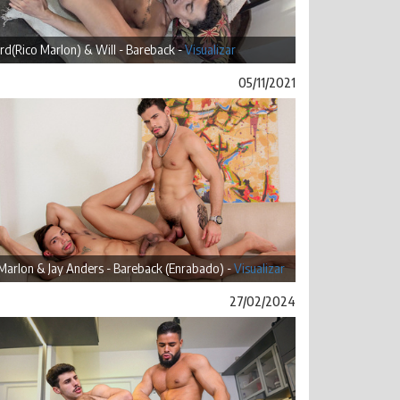
rd(Rico Marlon) & Will - Bareback -
Visualizar
05/11/2021
Marlon & Jay Anders - Bareback (Enrabado) -
Visualizar
27/02/2024