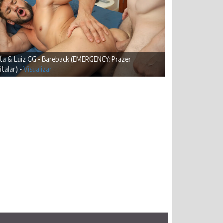
lta & Luiz GG - Bareback (EMERGENCY: Prazer
talar) -
Visualizar