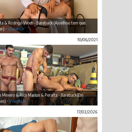
lta & Rodrigo Weeh - Bareback (Ajoelhou tem que
r) -
Visualizar
10/06/2021
 Mineiro & Rico Marlon & Peralta - Bareback(Em
as) -
Visualizar
17/02/2026