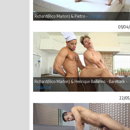
Richard(Rico Marlon) & Pietro -
Visualizar
01/04
Richard(Rico Marlon) & Henrique Bailarino - Bareback -
Visualizar
22/05