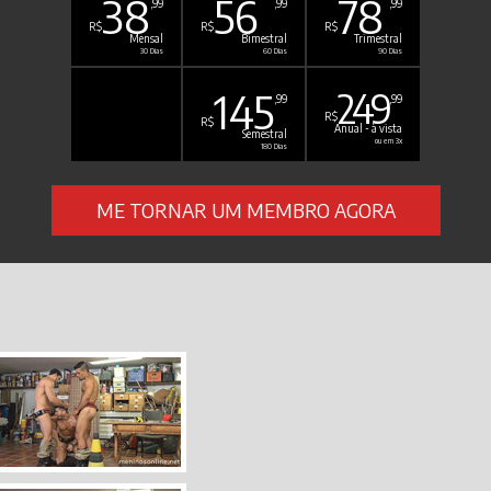
38
56
78
,99
,99
,99
R$
R$
R$
Mensal
Bimestral
Trimestral
30 Dias
60 Dias
90 Dias
145
249
,99
,99
R$
R$
Anual - à vista
Semestral
ou em 3x
180 Dias
ME TORNAR UM MEMBRO AGORA