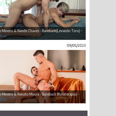
o Mineiro & Nando Chaves - Bareback(Levando Tora) -
lizar
09/05/2023
 Mineiro & Renato Moura - Bareback (Rolaterapia) -
lizar