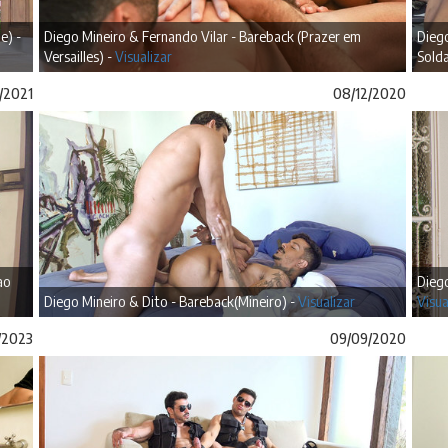
e) -
Diego Mineiro & Fernando Vilar - Bareback (Prazer em
Diego
Versailles) -
Visualizar
Sold
/2021
08/12/2020
ao
Diego
Diego Mineiro & Dito - Bareback(Mineiro) -
Visualizar
Visua
/2023
09/09/2020