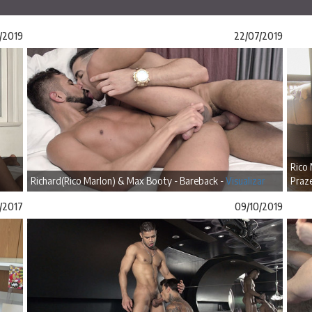
/2019
22/07/2019
Rico
Richard(Rico Marlon) & Max Booty - Bareback -
Visualizar
Praze
1/2017
09/10/2019