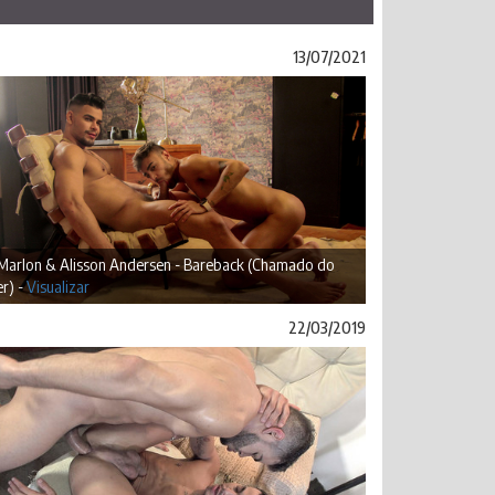
13/07/2021
 Marlon & Alisson Andersen - Bareback (Chamado do
r) -
Visualizar
22/03/2019