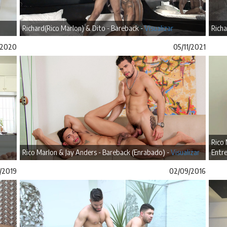
Richard(Rico Marlon) & Dito - Bareback -
Visualizar
Richa
/2020
05/11/2021
Rico
Rico Marlon & Jay Anders - Bareback (Enrabado) -
Visualizar
Entr
/2019
02/09/2016