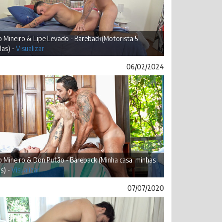
 Mineiro & Lipe Levado - Bareback(Motorista 5
las) -
Visualizar
06/02/2024
 Mineiro & Don Putão - Bareback (Minha casa, minhas
s) -
Visualizar
07/07/2020