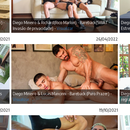
) -
Diego Mineiro & Richard(Rico Marlon) - Bareback(SWAT -
Diego
Invasão de privacidade) -
Visualizar
Estre
/2021
26/04/2022
s
Diego Mineiro & Lucas Mancinni - Bareback (Puro Prazer) -
Diego
Visualizar
regra
/2021
19/10/2021