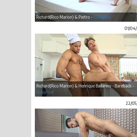
Richard(Rico Marlon) & Pietro -
Visualizar
01/04
Richard(Rico Marlon) & Henrique Bailarino - Bareback -
Visualizar
22/05