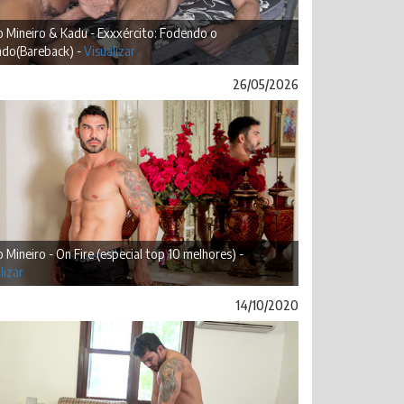
 Mineiro & Kadu - Exxxército: Fodendo o
ado(Bareback) -
Visualizar
26/05/2026
 Mineiro - On Fire (especial top 10 melhores) -
lizar
14/10/2020