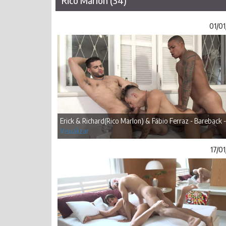
Rico Marlon (34)
01/01
Erick & Richard(Rico Marlon) & Fábio Ferraz - Bareback -
Visualizar
17/0