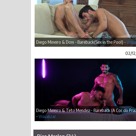
Diego Mineiro & Doni - Bareback(Sex in the Pool) -
Visua
02/12
Diego Mineiro & Teto Mendez - Bareback (A Cor do Pra
-
Visualizar