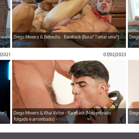
Diego Mineiro & Bebecito - Bareback (Bora? Tomar uma?) -
Dieg
lizar
Visualizar
Visua
/2021
07/02/2023
zer)
Diego Mineiro & Khai Victor - Bareback (Meu enteado
Diego
folgado e arrombado) -
Visualizar
Visua