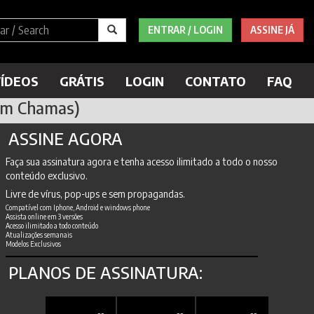
ENTRAR / LOGIN
ASSINE JÁ
ÍDEOS
GRÁTIS
LOGIN
CONTATO
FAQ
(Em Chamas)
ASSINE AGORA
Faça sua assinatura agora e tenha acesso ilimitado a todo o nosso
conteúdo exclusivo.
Livre de vírus, pop-ups e sem propagandas.
Compatível com Iphone, Android e windows phone
Assista online em 3 versões
Acesso ilimitado a todo conteúdo
Atualizações semanais
Modelos Exclusivos
PLANOS DE ASSINATURA: