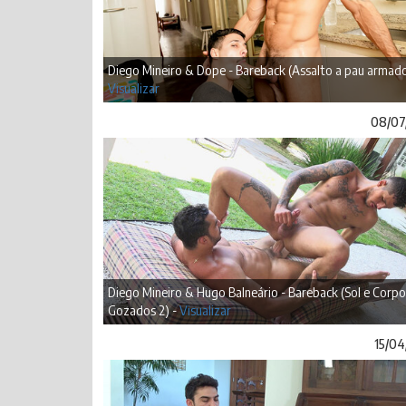
Diego Mineiro & Dope - Bareback (Assalto a pau armado
Visualizar
08/07
Diego Mineiro & Hugo Balneário - Bareback (Sol e Corpo
Gozados 2) -
Visualizar
15/04