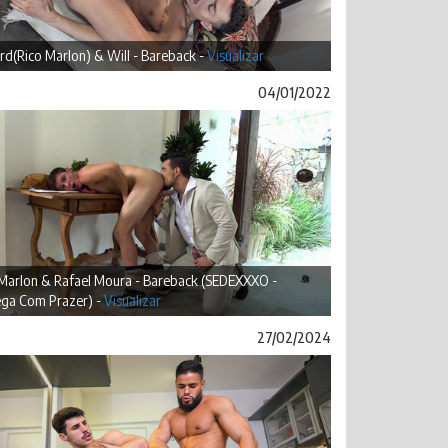
rd(Rico Marlon) & Will - Bareback -
Visualizar
04/01/2022
 Marlon & Rafael Moura - Bareback (SEDEXXXO -
ega Com Prazer) -
Visualizar
27/02/2024