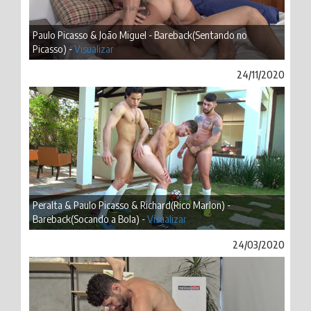
Paulo Picasso & João Miguel - Bareback(Sentando no
Picasso) -
Visualizar
24/11/2020
Peralta & Paulo Picasso & Richard(Rico Marlon) -
Bareback(Socando a Bola) -
Visualizar
24/03/2020