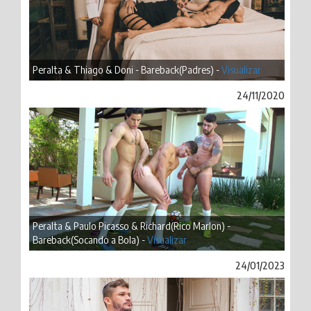
Peralta & Thiago & Doni - Bareback(Padres) -
Visualizar
24/11/2020
Peralta & Paulo Picasso & Richard(Rico Marlon) -
Bareback(Socando a Bola) -
Visualizar
24/01/2023