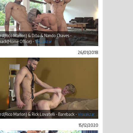
rd(Rico Marlon) & Dito & Nando Chaves -
back(Home Office) -
Visualizar
26/01/2018
rd(Rico Marlon) & Rick Lovatelli - Bareback -
Visualizar
15/12/2020