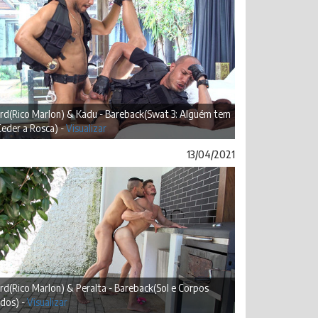
ard(Rico Marlon) & Kadu - Bareback(Swat 3: Alguém tem
eder a Rosca) -
Visualizar
13/04/2021
rd(Rico Marlon) & Peralta - Bareback(Sol e Corpos
dos) -
Visualizar