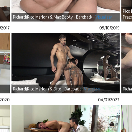
Rico
Richard(Rico Marlon) & Max Booty - Bareback -
Visualizar
Praze
1/2017
09/10/2019
Richard(Rico Marlon) & Dito - Bareback -
Visualizar
Richa
/2020
04/01/2022