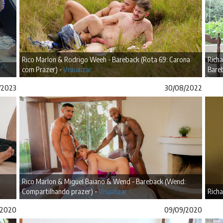
Rico Marlon & Rodrigo Weeh - Bareback (Rota 69: Carona
Richa
com Prazer) -
Visualizar
Bare
/2023
30/08/2022
Rico Marlon & Miguel Baiano & Wend - Bareback (Wend:
Compartilhando prazer) -
Visualizar
Richa
/2020
09/09/2020