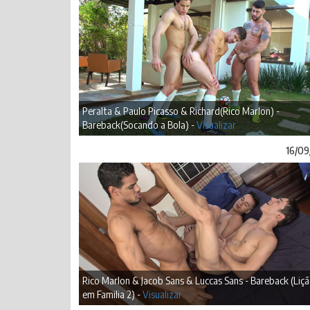
Peralta & Paulo Picasso & Richard(Rico Marlon) -
Bareback(Socando a Bola) -
Visualizar
16/09
Rico Marlon & Jacob Sans & Luccas Sans - Bareback (Liç
em Familia 2) -
Visualizar