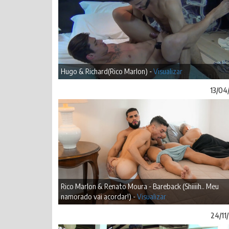
Hugo & Richard(Rico Marlon) -
Visualizar
13/04
Rico Marlon & Renato Moura - Bareback (Shiiiih.. Meu
namorado vai acordar!) -
Visualizar
24/11