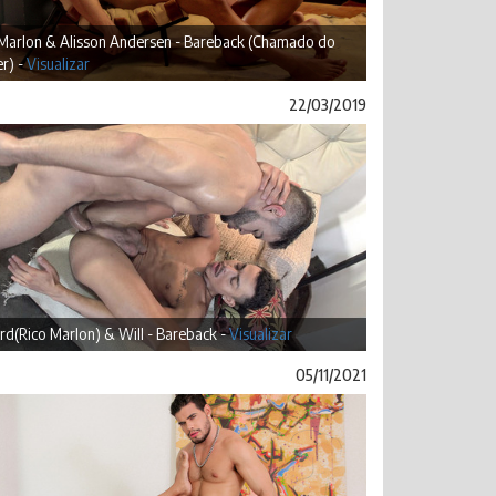
 Marlon & Alisson Andersen - Bareback (Chamado do
r) -
Visualizar
22/03/2019
rd(Rico Marlon) & Will - Bareback -
Visualizar
05/11/2021