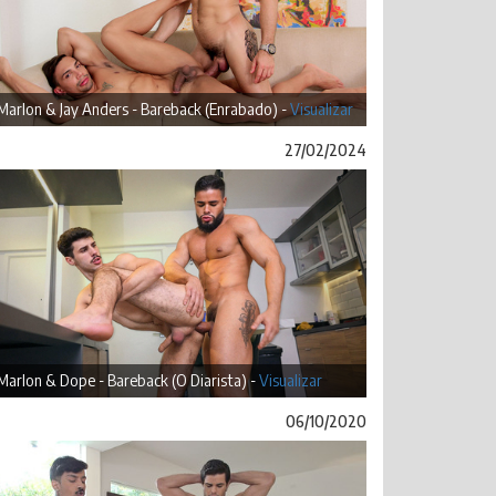
Marlon & Jay Anders - Bareback (Enrabado) -
Visualizar
27/02/2024
Marlon & Dope - Bareback (O Diarista) -
Visualizar
06/10/2020