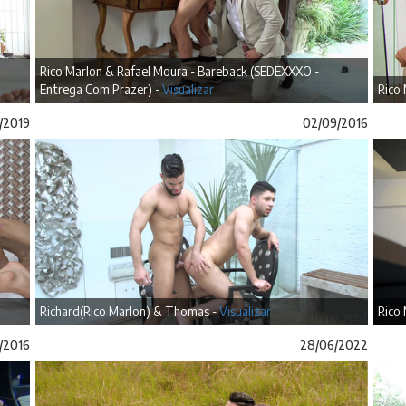
Rico Marlon & Rafael Moura - Bareback (SEDEXXXO -
Entrega Com Prazer) -
Visualizar
Rico 
/2019
02/09/2016
Richard(Rico Marlon) & Thomas -
Visualizar
Rico 
/2016
28/06/2022