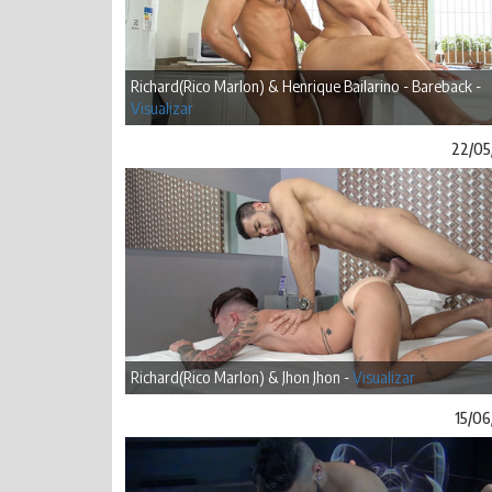
Richard(Rico Marlon) & Henrique Bailarino - Bareback -
Visualizar
22/05
Richard(Rico Marlon) & Jhon Jhon -
Visualizar
15/06