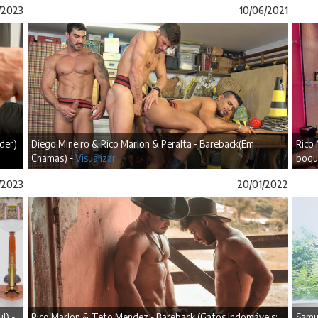
/2023
10/06/2021
der)
Diego Mineiro & Rico Marlon & Peralta - Bareback(Em
Rico 
Chamas) -
Visualizar
boqu
/2023
20/01/2022
!) -
Rico Marlon & Teto Mendez - Bareback (Gatos Indomáveis:
Samue