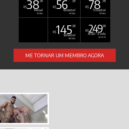
38
56
78
,99
,99
,99
R$
R$
R$
Mensal
Bimestral
Trimestral
30 Dias
60 Dias
90 Dias
145
249
,99
,99
R$
R$
Anual - à vista
Semestral
ou em 3x
180 Dias
ME TORNAR UM MEMBRO AGORA