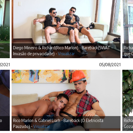
Diego Mineiro & Richard(Rico Marlon) - Bareback(SWAT -
Rich
Invasão de privacidade) -
Visualizar
que C
/2021
05/08/2021
ão
Rico Marlon & Gabriel Liarh - Bareback (O Eletricista
Richa
Pauzudo) -
Visualizar
Goza