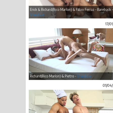
Erick & Richard(Rico Marlon) & Fábio Ferraz - Bareback -
Visualizar
17/0
Richard(Rico Marlon) & Pietro -
Visualizar
01/04