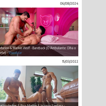
06/08/2024
Marlon & Markin Wolf - Bareback (O Ambulante: Olha o
ete) -
Visualizar
15/03/2022
l Hodecker & Rico Marlon & Joaquin Santana -