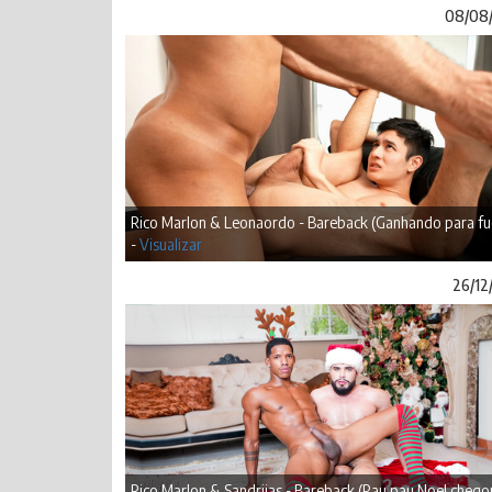
08/08
Rico Marlon & Leonaordo - Bareback (Ganhando para fu
-
Visualizar
26/12
Rico Marlon & Sandriias - Bareback (Pau pau Noel chegou