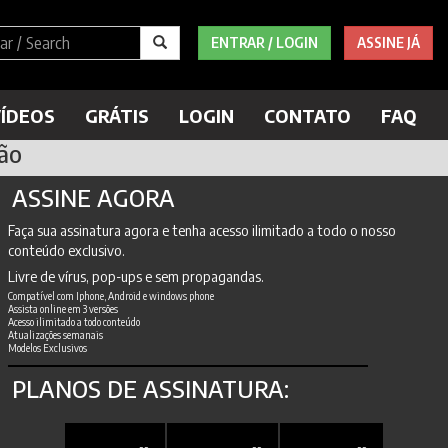
ENTRAR / LOGIN
ASSINE JÁ
ÍDEOS
GRÁTIS
LOGIN
CONTATO
FAQ
ião
ASSINE AGORA
Faça sua assinatura agora e tenha acesso ilimitado a todo o nosso
conteúdo exclusivo.
Livre de vírus, pop-ups e sem propagandas.
Compatível com Iphone, Android e windows phone
Assista online em 3 versões
Acesso ilimitado a todo conteúdo
Atualizações semanais
Modelos Exclusivos
PLANOS DE ASSINATURA: