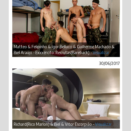
Matteo & Felipinho & Igor Bellucci & Guilherme Machado &
Biel Araújo - Exxxército: Recrutas(Bareback) -
Visualizar
30/06/2017
Richard(Rico Marlon) & Biel & Vitor Escorpião -
Visualizar