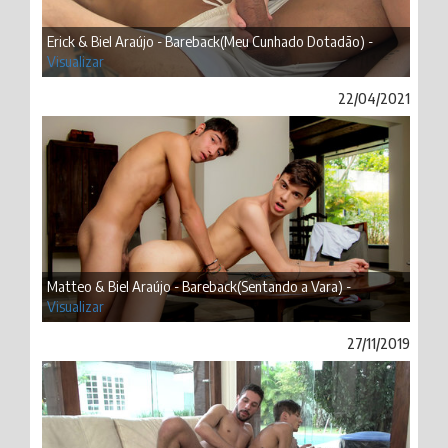
Erick & Biel Araújo - Bareback(Meu Cunhado Dotadão) -
Visualizar
22/04/2021
Matteo & Biel Araújo - Bareback(Sentando a Vara) -
Visualizar
27/11/2019