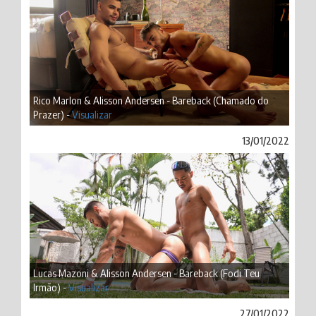
Rico Marlon & Alisson Andersen - Bareback (Chamado do
Prazer) -
Visualizar
13/01/2022
Lucas Mazoni & Alisson Andersen - Bareback (Fodi Teu
Irmão) -
Visualizar
27/01/2022