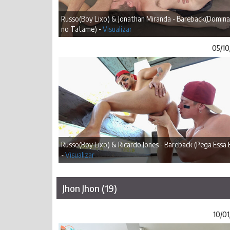
Russo(Boy Lixo) & Jonathan Miranda - Bareback(Domin
no Tatame) -
Visualizar
05/10
Russo(Boy Lixo) & Ricardo Jones - Bareback (Pega Essa 
-
Visualizar
Jhon Jhon (19)
10/01