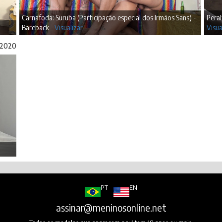
Carnafoda: Suruba (Participação especial dos Irmãos Sans) -
Peral
Bareback -
Visualizar
Visua
/2020
PT
EN
assinar@meninosonline.net