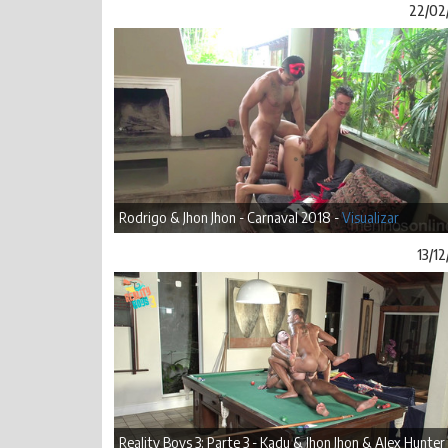
22/02
Rodrigo & Jhon Jhon - Carnaval 2018 -
Visualizar
13/1
Reality Boys 3: Parte 3 - Kadu & Jhon Jhon & Alex Hunter 