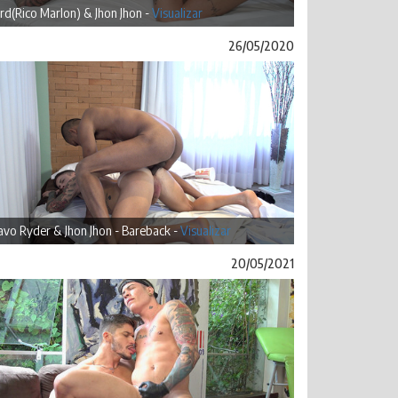
rd(Rico Marlon) & Jhon Jhon -
Visualizar
26/05/2020
vo Ryder & Jhon Jhon - Bareback -
Visualizar
20/05/2021