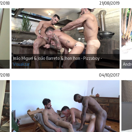
/2018
21/08/2019
João Miguel & João Barreto & Jhon Jhon - Pizzaboy -
Visualizar
André
2/2018
04/10/2017
-