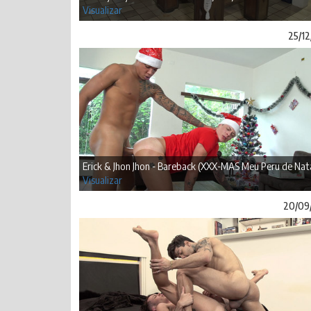
Visualizar
25/12
Erick & Jhon Jhon - Bareback (XXX-MAS Meu Peru de Nata
Visualizar
20/09