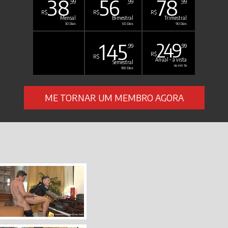
38
56
78
,99
,99
,99
R$
R$
R$
Mensal
Bimestral
Trimestral
30 Dias
60 Dias
90 Dias
145
249
,99
,99
R$
R$
Anual - à vista
Semestral
ou em 3x
180 Dias
ME TORNAR UM MEMBRO AGORA