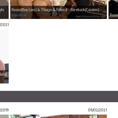
ado
Russo(Boy Lixo) & Thiago & Fábio Jr - Bareback(Cassino) -
Visualizar
Russo
/2021
Bola)
/2019
09/02/2021