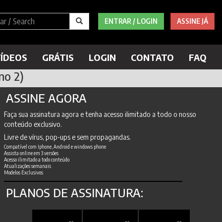
ENTRAR / LOGIN
ASSINE JÁ
ÍDEOS
GRÁTIS
LOGIN
CONTATO
FAQ
no 2)
ASSINE AGORA
Faça sua assinatura agora e tenha acesso ilimitado a todo o nosso
conteúdo exclusivo.
Livre de vírus, pop-ups e sem propagandas.
Compatível com Iphone, Android e windows phone
Assista online em 3 versões
Acesso ilimitado a todo conteúdo
Atualizações semanais
Modelos Exclusivos
PLANOS DE ASSINATURA: