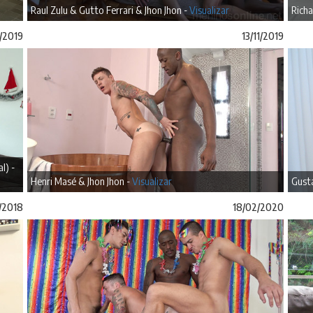
Raul Zulu & Gutto Ferrari & Jhon Jhon -
Visualizar
Richa
/2019
13/11/2019
l) -
Henri Masé & Jhon Jhon -
Visualizar
Gusta
/2018
18/02/2020