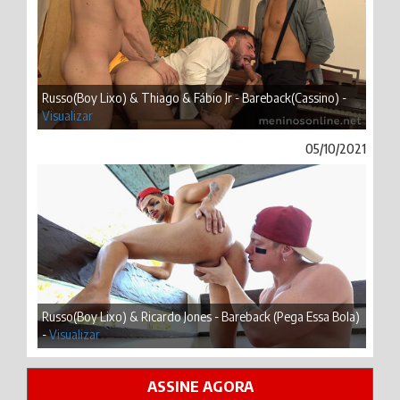
Russo(Boy Lixo) & Thiago & Fábio Jr - Bareback(Cassino) -
Visualizar
05/10/2021
Russo(Boy Lixo) & Ricardo Jones - Bareback (Pega Essa Bola)
-
Visualizar
ASSINE AGORA