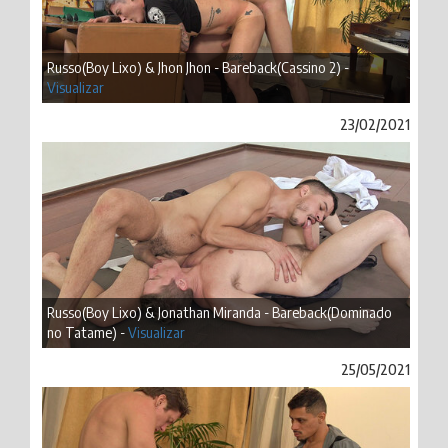
Russo(Boy Lixo) & Jhon Jhon - Bareback(Cassino 2) -
Visualizar
23/02/2021
Russo(Boy Lixo) & Jonathan Miranda - Bareback(Dominado
no Tatame) -
Visualizar
25/05/2021