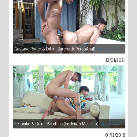
Gustavo Ryder & Dito - Bareback(PersoAnal) -
Visualizar
12/01/2021
Felipinho & Dito - Bareback(Fodendo Meu Tio) -
Visualizar
01/12/2018