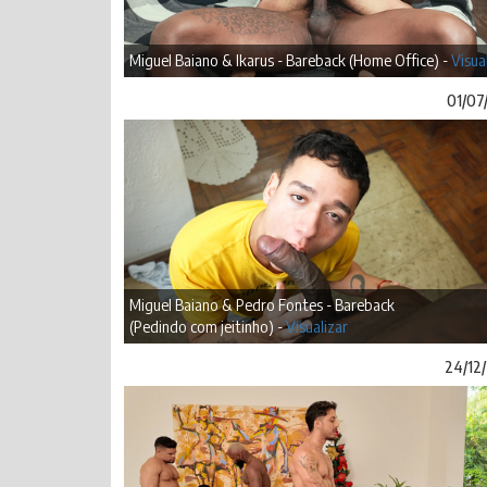
Miguel Baiano & Ikarus - Bareback (Home Office) -
Visua
01/07
Miguel Baiano & Pedro Fontes - Bareback
(Pedindo com jeitinho) -
Visualizar
24/12