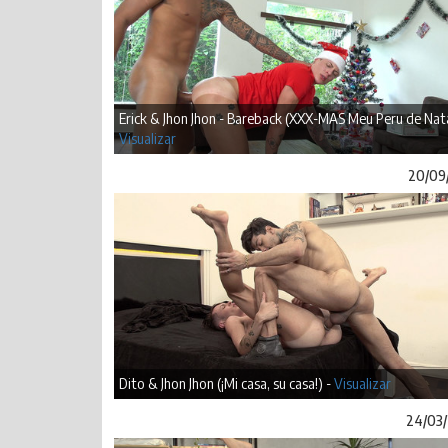
Erick & Jhon Jhon - Bareback (XXX-MAS Meu Peru de Nata
Visualizar
20/09
Dito & Jhon Jhon (¡Mi casa, su casa!) -
Visualizar
24/03