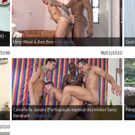
l) -
Henri Masé & Jhon Jhon -
Visualizar
Gusta
/2018
18/02/2020
Carnafoda: Suruba (Participação especial dos Irmãos Sans) -
Peral
Bareback -
Visualizar
Visua
/2020