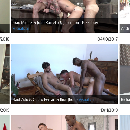
João Miguel & João Barreto & Jhon Jhon - Pizzaboy -
Visualizar
André
2/2018
04/10/2017
-
Raul Zulu & Gutto Ferrari & Jhon Jhon -
Visualizar
Richa
/2019
13/11/2019