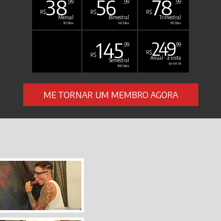
38
56
78
,99
,99
,99
R$
R$
R$
Mensal
Bimestral
Trimestral
30 Dias
60 Dias
90 Dias
145
249
,99
,99
R$
R$
Anual - à vista
Semestral
ou em 3x
180 Dias
ME TORNAR UM MEMBRO AGORA