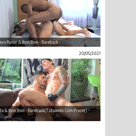
vo Ryder & Jhon Jhon - Bareback -
Visualizar
20/05/2021
ta & Jhon Jhon - Bareback(Tatuando Com Prazer) -
lizar