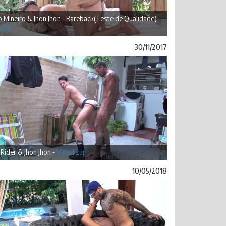
 Mineiro & Jhon Jhon - Bareback(Teste de Qualidade) -
lizar
30/11/2017
 Rider & Jhon Jhon -
Visualizar
10/05/2018