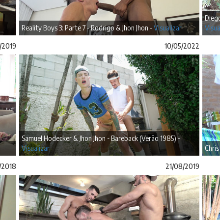
Diego
Reality Boys 3: Parte 7 - Rodrigo & Jhon Jhon -
Visualizar
Visua
/2019
10/05/2022
Samuel Hodecker & Jhon Jhon - Bareback (Verão 1985) -
Visualizar
Chris
/2018
21/08/2019