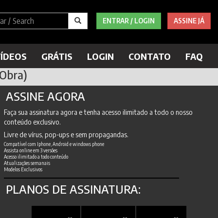
ENTRAR / LOGIN
ASSINE JÁ
ÍDEOS
GRÁTIS
LOGIN
CONTATO
FAQ
 Obra)
ASSINE AGORA
Faça sua assinatura agora e tenha acesso ilimitado a todo o nosso
conteúdo exclusivo.
Livre de vírus, pop-ups e sem propagandas.
Compatível com Iphone, Android e windows phone
Assista online em 3 versões
Acesso ilimitado a todo conteúdo
Atualizações semanais
Modelos Exclusivos
PLANOS DE ASSINATURA: