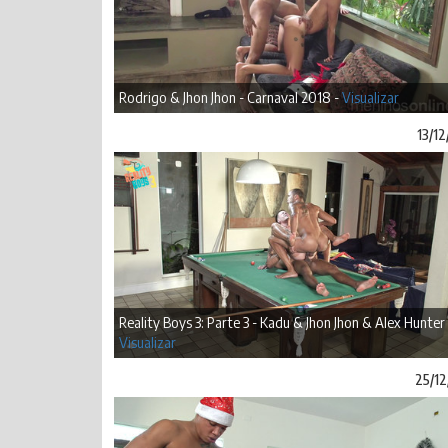
Rodrigo & Jhon Jhon - Carnaval 2018 -
Visualizar
13/1
Reality Boys 3: Parte 3 - Kadu & Jhon Jhon & Alex Hunter 
Visualizar
25/12