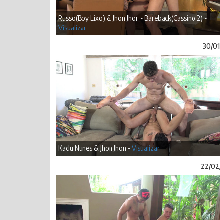
Russo(Boy Lixo) & Jhon Jhon - Bareback(Cassino 2) -
Visualizar
30/01
Kadu Nunes & Jhon Jhon -
Visualizar
22/02