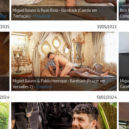
Miguel Baiano & Ryan Ross - Bareback (Caindo em
Rico
lizar
Tentação) -
Visualizar
Comp
/2025
31/05/2022
Miguel Baiano & Pablo Henrique - Bareback (Prazer em
Migu
Versailles 2) -
Visualizar
Cace
/2024
13/02/2024