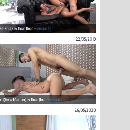
 Ferraz & Jhon Jhon -
Visualizar
22/05/2019
rd(Rico Marlon) & Jhon Jhon -
Visualizar
26/05/2020