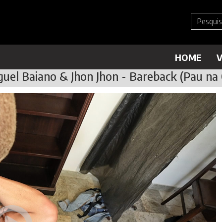
HOME
V
uel Baiano & Jhon Jhon - Bareback (Pau na