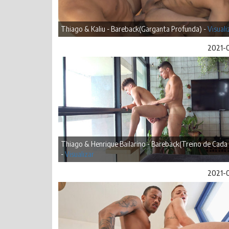
Thiago & Kaliu - Bareback(Garganta Profunda) -
Visuali
2021-
Thiago & Henrique Bailarino - Bareback(Treino de Cada 
-
Visualizar
2021-