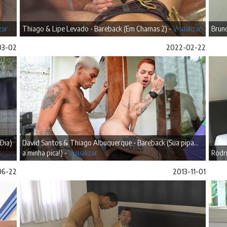
zar
Thiago & Lipe Levado - Bareback (Em Chamas 2) -
Visualizar
Bruno
03-02
2022-02-22
Dia)
David Santos & Thiago Albuquerque - Bareback (Sua pipa...
a minha pica!) -
Visualizar
Rodr
06-22
2013-11-01