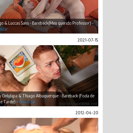
o & Luccas Sans - Bareback(Meu querido Professor) -
lizar
2021-07-15
y OnlyJapa & Thiago Albuquerque - Bareback (Foda de
de Tarde) -
Visualizar
2012-04-20