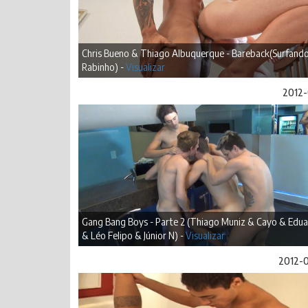
Chris Bueno & Thiago Albuquerque - Bareback(Surfand
Rabinho) -
Visualizar
2012-
Gang Bang Boys - Parte 2 (Thiago Muniz & Cayo & Edu
& Léo Felipo & Júnior N) -
Visualizar
2012-