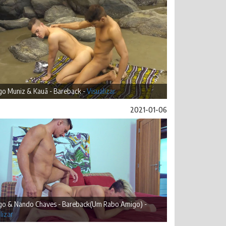
go Muniz & Kauã - Bareback -
Visualizar
2021-01-06
go & Nando Chaves - Bareback(Um Rabo Amigo) -
lizar