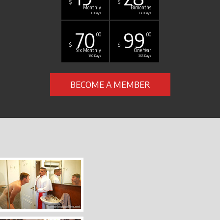
$
$
Monthly
Bimonths
30 Days
60 Days
70
99
,00
,00
$
$
Six Monthly
One Year
180 Days
365 Days
BECOME A MEMBER