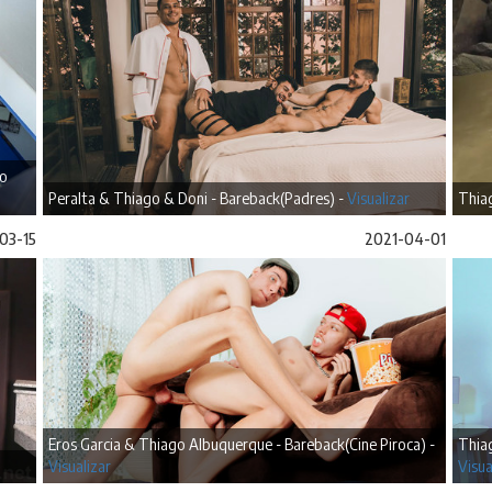
 o
Peralta & Thiago & Doni - Bareback(Padres) -
Visualizar
Thia
03-15
2021-04-01
Eros Garcia & Thiago Albuquerque - Bareback(Cine Piroca) -
Thia
Visualizar
Visua