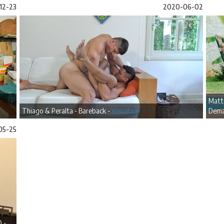
12-23
2020-06-02
Matt
Thiago & Peralta - Bareback -
Visualizar
Dema
05-25
) -