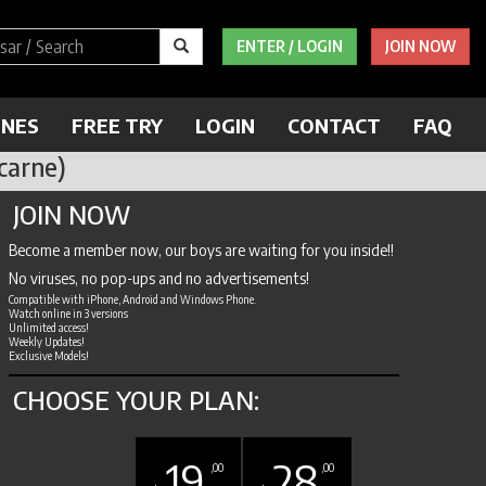
ENTER / LOGIN
JOIN NOW
ENES
FREE TRY
LOGIN
CONTACT
FAQ
carne)
JOIN NOW
Become a member now, our boys are waiting for you inside!!
No viruses, no pop-ups and no advertisements!
Compatible with iPhone, Android and Windows Phone.
Watch online in 3 versions
Unlimited access!
Weekly Updates!
Exclusive Models!
CHOOSE YOUR PLAN:
19
28
,00
,00