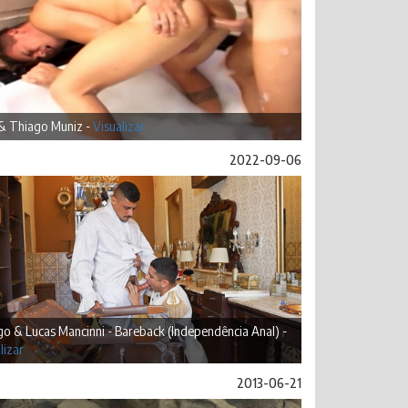
& Thiago Muniz -
Visualizar
2022-09-06
o & Lucas Mancinni - Bareback (Independência Anal) -
lizar
2013-06-21