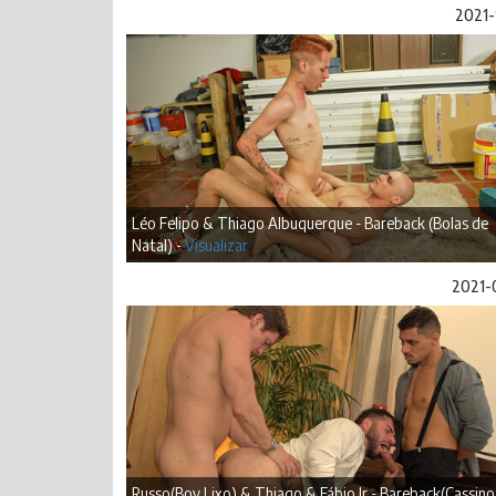
2021-
Léo Felipo & Thiago Albuquerque - Bareback (Bolas de
Natal) -
Visualizar
2021-
Russo(Boy Lixo) & Thiago & Fábio Jr - Bareback(Cassino