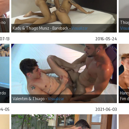
o no
Thiag
Kadu & Thiago Muniz - Bareback -
Visualizar
Visua
07-13
2016-05-24
ardo
Hanr
Valentim & Thiago -
Visualizar
Fim 
04-05
2021-06-03