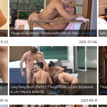
Thiago & Jay Anders - Bareback(Na Pele no Pelo) -
Visualizar
Sam 
11-23
2012-07-06
) -
Gang Bang Boys - Parte 1 (Thiago Muniz & Cayo & Eduardo
Thiag
& Léo Felipo & Júnior N) -
Visualizar
Visua
09-14
2021-03-11