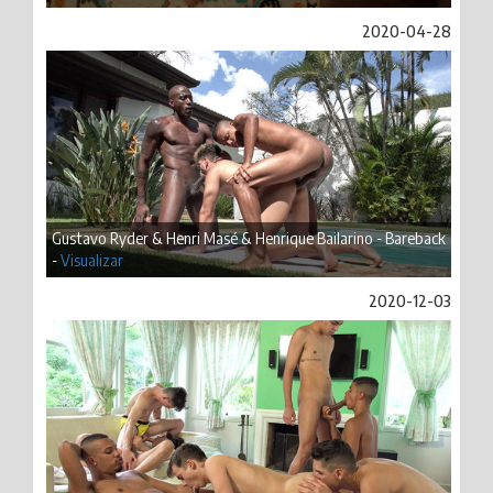
2020-04-28
Gustavo Ryder & Henri Masé & Henrique Bailarino - Bareback
-
Visualizar
2020-12-03