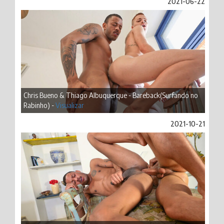
2021-06-22
Chris Bueno & Thiago Albuquerque - Bareback(Surfando no
Rabinho) -
Visualizar
2021-10-21