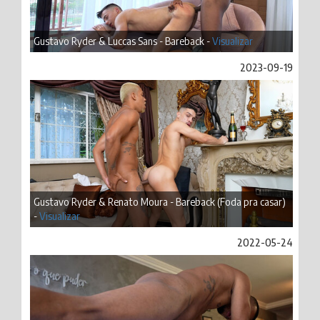
Gustavo Ryder & Luccas Sans - Bareback -
Visualizar
2023-09-19
Gustavo Ryder & Renato Moura - Bareback (Foda pra casar)
-
Visualizar
2022-05-24