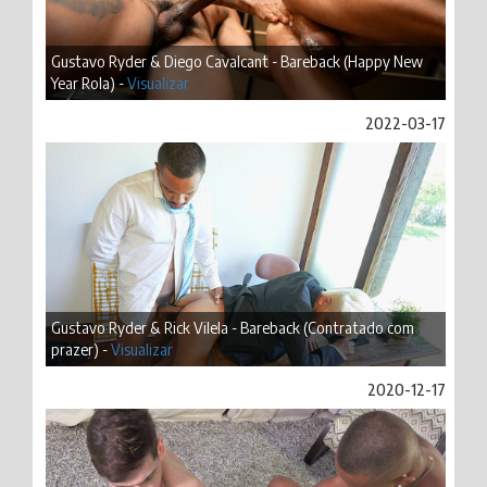
Gustavo Ryder & Diego Cavalcant - Bareback (Happy New
Year Rola) -
Visualizar
2022-03-17
Gustavo Ryder & Rick Vilela - Bareback (Contratado com
prazer) -
Visualizar
2020-12-17