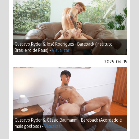
Gustavo Ryder & José Rodrigues - Bareback (Instituto
Brasileiro de Paus) -
Visualizar
2025-04-15
Gustavo Ryder & Cássio Baumanm - Bareback (Acordado é
mais gostoso) -
Visualizar