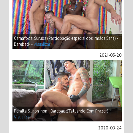
Carnafoda: Suruba (Participação especial dos Irmãos Sans) -
Bareback -
Visualizar
2021-05-20
Peralta & Jhon Jhon - Bareback(Tatuando Com Prazer) -
Visualizar
2020-03-24