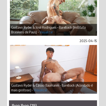
Gustavo Ryder & José Rodrigues - Bareback (Instituto
Brasileiro de Paus) -
Visualizar
2025-04-15
Gustavo Ryder & Cássio Baumanm - Bareback (Acordado é
mais gostoso) -
Visualizar
Jhon Jhon (19)