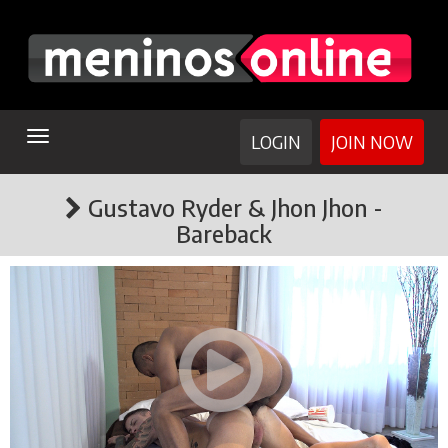
TOGGLE
LOGIN
JOIN NOW
NAVIGATION
Gustavo Ryder & Jhon Jhon -
Bareback