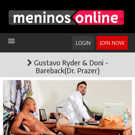
TOGGLE
LOGIN
JOIN NOW
NAVIGATION
Gustavo Ryder & Doni -
Bareback(Dr. Prazer)