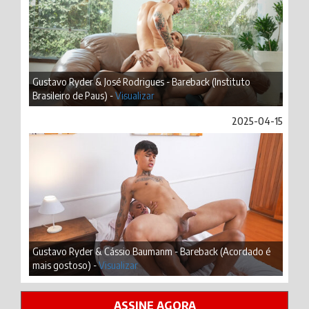
Gustavo Ryder & José Rodrigues - Bareback (Instituto
Brasileiro de Paus) -
Visualizar
2025-04-15
Gustavo Ryder & Cássio Baumanm - Bareback (Acordado é
mais gostoso) -
Visualizar
ASSINE AGORA