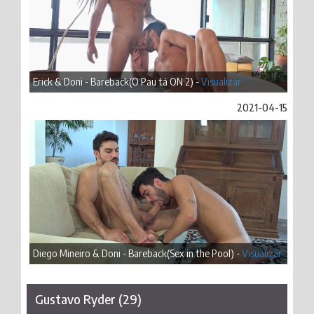
Erick & Doni - Bareback(O Pau tá ON 2) -
Visualizar
2021-04-15
Diego Mineiro & Doni - Bareback(Sex in the Pool) -
Visualizar
Gustavo Ryder (29)