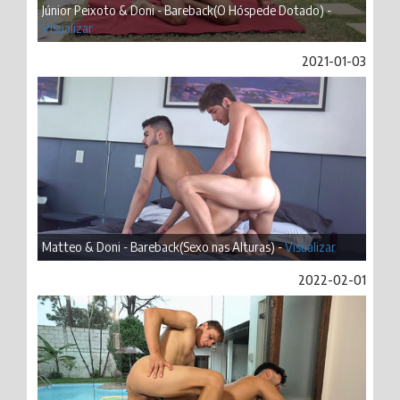
Júnior Peixoto & Doni - Bareback(O Hóspede Dotado) -
Visualizar
2021-01-03
Matteo & Doni - Bareback(Sexo nas Alturas) -
Visualizar
2022-02-01