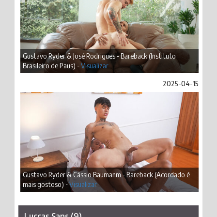
Gustavo Ryder & José Rodrigues - Bareback (Instituto
Brasileiro de Paus) -
Visualizar
2025-04-15
Gustavo Ryder & Cássio Baumanm - Bareback (Acordado é
mais gostoso) -
Visualizar
Luccas Sans (9)