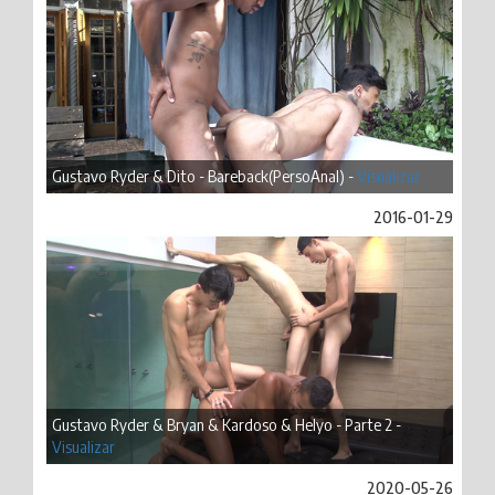
Gustavo Ryder & Dito - Bareback(PersoAnal) -
Visualizar
2016-01-29
Gustavo Ryder & Bryan & Kardoso & Helyo - Parte 2 -
Visualizar
2020-05-26