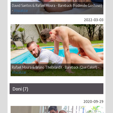
David Santos & Rafael Moura - Bareback (Fodendo Gostoso)
-
Visualizar
2022-03-03
Rafael Moura & Bruno TheBeardX - Bareback (Que Calor!) -
Visualizar
Doni (7)
2020-09-29