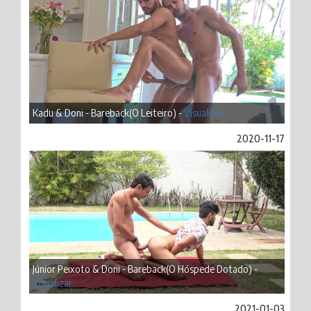
Kadu & Doni - Bareback(O Leiteiro) -
Visualizar
2020-11-17
Júnior Peixoto & Doni - Bareback(O Hóspede Dotado) -
Visualizar
2021-01-03