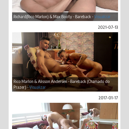
Richard(Rico Marlon) & Max Booty - Bareback -
Visualizar
2021-07-13
Rico Marlon & Alisson Andersen - Bareback (Chamado do
Prazer) -
Visualizar
2017-01-17