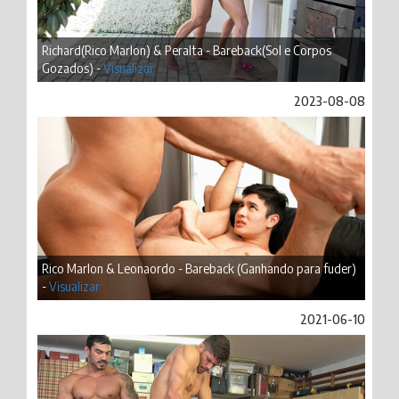
Richard(Rico Marlon) & Peralta - Bareback(Sol e Corpos
Gozados) -
Visualizar
2023-08-08
Rico Marlon & Leonaordo - Bareback (Ganhando para fuder)
-
Visualizar
2021-06-10