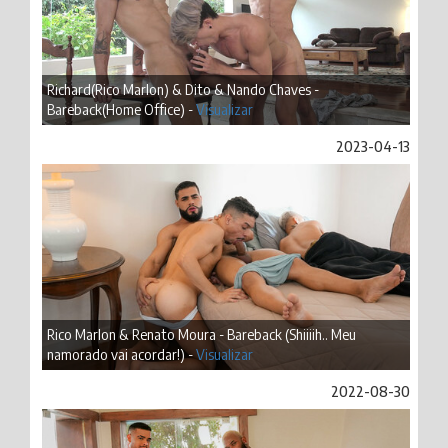
Richard(Rico Marlon) & Dito & Nando Chaves -
Bareback(Home Office) -
Visualizar
2023-04-13
Rico Marlon & Renato Moura - Bareback (Shiiiih.. Meu
namorado vai acordar!) -
Visualizar
2022-08-30