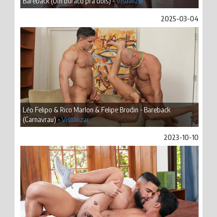
Bareback (Um buraco pra dois) -
Visualizar
2025-03-04
Léo Felipo & Rico Marlon & Felipe Brodin - Bareback
(Carnavrau) -
Visualizar
2023-10-10