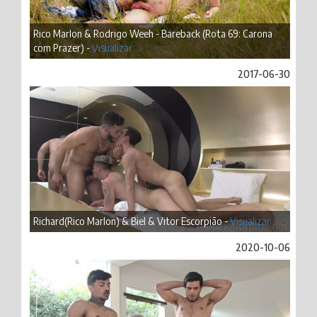
Rico Marlon & Rodrigo Weeh - Bareback (Rota 69: Carona
com Prazer) -
Visualizar
2017-06-30
Richard(Rico Marlon) & Biel & Vitor Escorpião -
Visualizar
2020-10-06