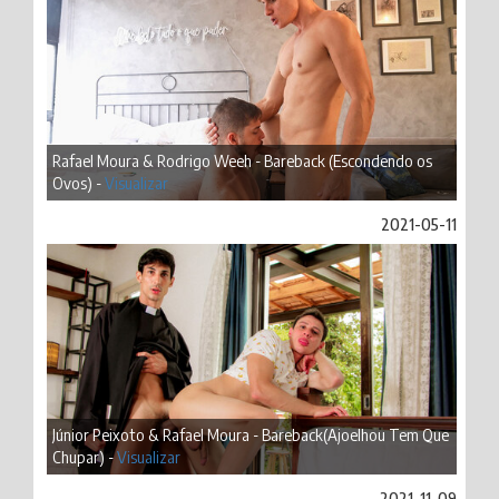
Rafael Moura & Rodrigo Weeh - Bareback (Escondendo os
Ovos) -
Visualizar
2021-05-11
Júnior Peixoto & Rafael Moura - Bareback(Ajoelhou Tem Que
Chupar) -
Visualizar
2021-11-09