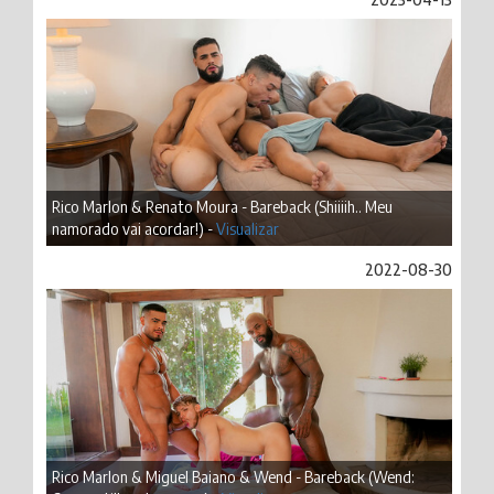
Rico Marlon & Renato Moura - Bareback (Shiiiih.. Meu
namorado vai acordar!) -
Visualizar
2022-08-30
Rico Marlon & Miguel Baiano & Wend - Bareback (Wend: