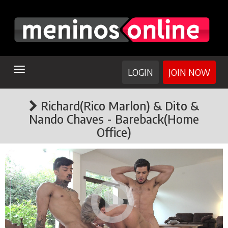
TOGGLE
LOGIN
JOIN NOW
NAVIGATION
Richard(Rico Marlon) & Dito &
Nando Chaves - Bareback(Home
Office)