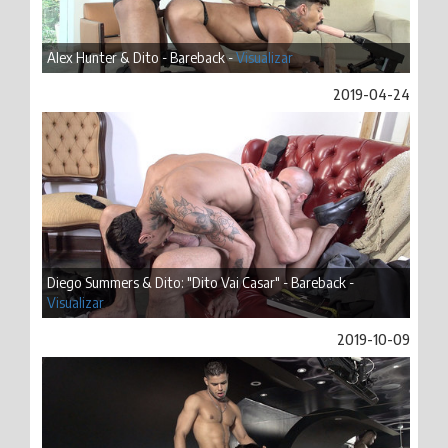
Alex Hunter & Dito - Bareback -
Visualizar
2019-04-24
Diego Summers & Dito: "Dito Vai Casar" - Bareback -
Visualizar
2019-10-09