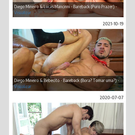
Diego Mineiro & Lucas Mancinni - Bareback (Puro Prazer) -
Visualizar
2021-10-19
Diego Mineiro & Bebecito - Bareback (Bora? Tomar uma?) -
Visualizar
2020-07-07