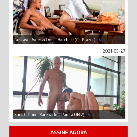
Gustavo Ryder & Doni - Bareback(Dr. Prazer) -
Visualizar
2021-05-27
Erick & Doni - Bareback(O Pau tá ON 2) -
Visualizar
ASSINE AGORA