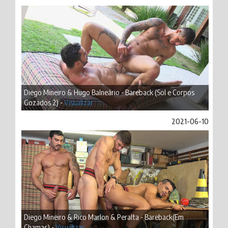
Diego Mineiro & Hugo Balneário - Bareback (Sol e Corpos
Gozados 2) -
Visualizar
2021-06-10
Diego Mineiro & Rico Marlon & Peralta - Bareback(Em
Chamas) -
Visualizar