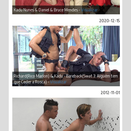
Kadu Nunes & Daniel & Bruce Mendes -
Visualizar
2020-12-15
Richard(Rico Marlon) & Kadu - Bareback(Swat 3: Alguém tem
que Ceder a Rosca) -
Visualizar
2012-11-01