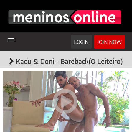
TOGGLE
LOGIN
JOIN NOW
NAVIGATION
Kadu & Doni - Bareback(O Leiteiro)