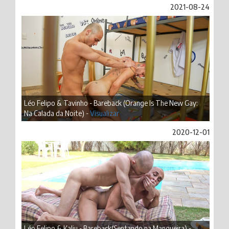
2021-08-24
Léo Felipo & Tavinho - Bareback (Orange Is The New Gay:
Na Calada da Noite) -
Visualizar
2020-12-01
Léo Felipo & Kaliu - Bareback(Sentando na Mangueira) -