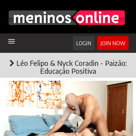
TOGGLE
LOGIN
JOIN NOW
NAVIGATION
Léo Felipo & Nyck Coradin - Paizão:
Educação Positiva