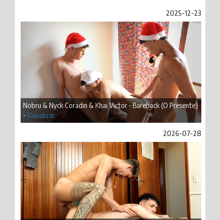
2025-12-23
Nobru & Nyck Coradin & Khai Victor - Bareback (O Presente)
-
Visualizar
2026-07-28