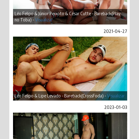
Léo Felipo & Júnior Peixoto & César Cutte - Bareback(Play
no Toba) -
Visualizar
2021-04-27
Léo Felipo & Lipe Levado - Bareback(CrossFoda) -
Visualizar
2023-01-03