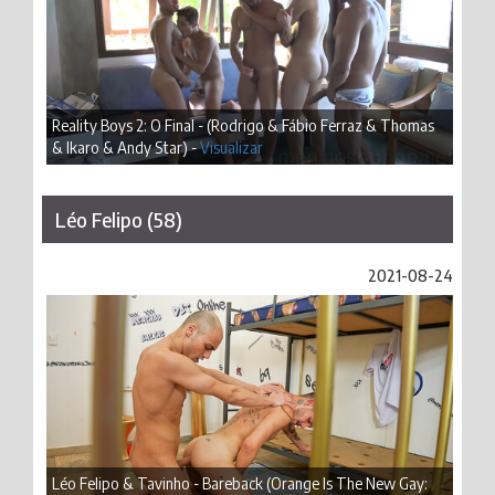
Reality Boys 2: O Final - (Rodrigo & Fábio Ferraz & Thomas
& Ikaro & Andy Star) -
Visualizar
Léo Felipo (58)
2021-08-24
Léo Felipo & Tavinho - Bareback (Orange Is The New Gay: