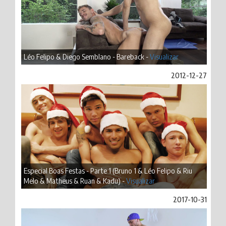
Léo Felipo & Diego Semblano - Bareback -
Visualizar
2012-12-27
Especial Boas Festas - Parte 1 (Bruno 1 & Léo Felipo & Riu
Melo & Matheus & Ruan & Kadu) -
Visualizar
2017-10-31