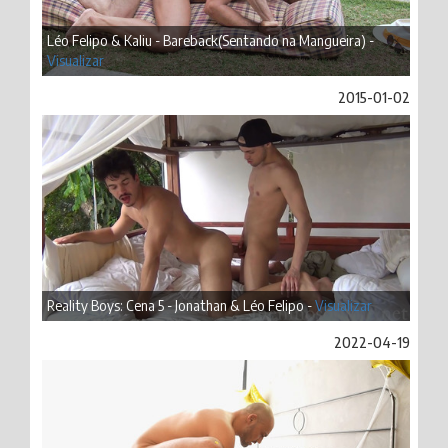
Léo Felipo & Kaliu - Bareback(Sentando na Mangueira) -
Visualizar
2015-01-02
Reality Boys: Cena 5 - Jonathan & Léo Felipo -
Visualizar
2022-04-19