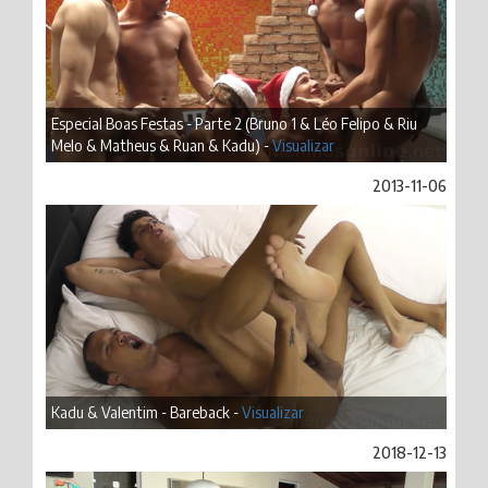
Especial Boas Festas - Parte 2 (Bruno 1 & Léo Felipo & Riu
Melo & Matheus & Ruan & Kadu) -
Visualizar
2013-11-06
Kadu & Valentim - Bareback -
Visualizar
2018-12-13