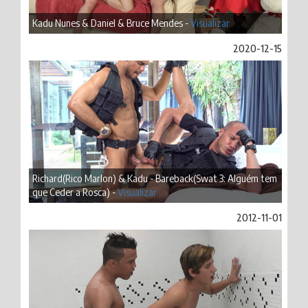
Kadu Nunes & Daniel & Bruce Mendes -
Visualizar
2020-12-15
Richard(Rico Marlon) & Kadu - Bareback(Swat 3: Alguém tem
que Ceder a Rosca) -
Visualizar
2012-11-01