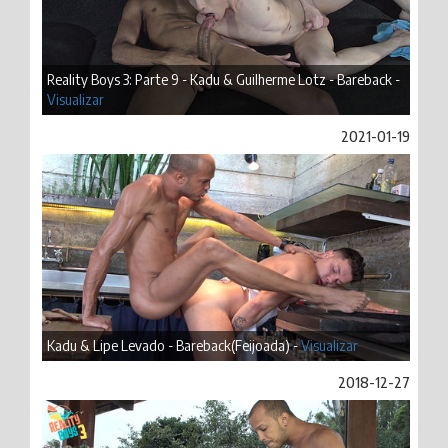
Reality Boys 3: Parte 9 - Kadu & Guilherme Lotz - Bareback -
Visualizar
2021-01-19
Kadu & Lipe Levado - Bareback(Feijoada) -
Visualizar
2018-12-27