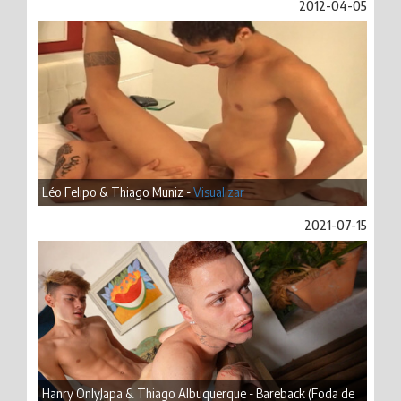
2012-04-05
Léo Felipo & Thiago Muniz -
Visualizar
2021-07-15
Hanry OnlyJapa & Thiago Albuquerque - Bareback (Foda de