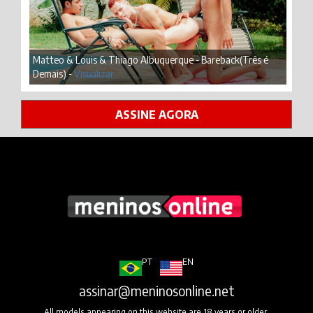
Matteo & Louis & Thiago Albuquerque - Bareback(Três é
Demais) -
Visualizar
ASSINE AGORA
PT
EN
assinar@meninosonline.net
All models appearing on this website are 18 years or older.