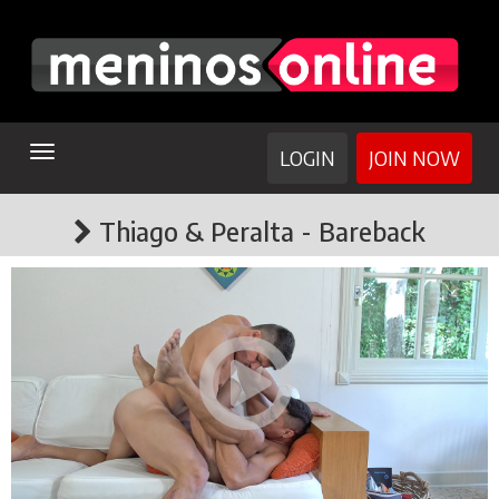
TOGGLE
LOGIN
JOIN NOW
NAVIGATION
Thiago & Peralta - Bareback