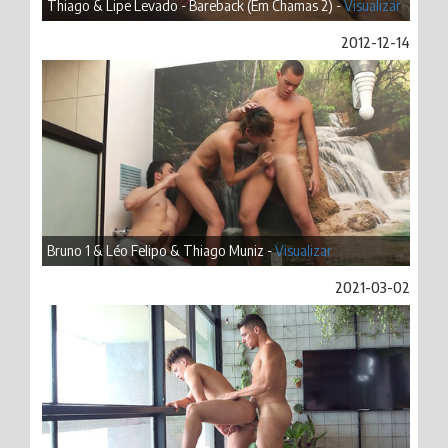
Thiago & Lipe Levado - Bareback (Em Chamas 2) -
Visualizar
2012-12-14
Bruno 1 & Léo Felipo & Thiago Muniz -
Visualizar
2021-03-02