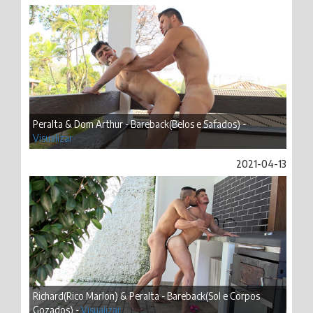
Peralta & Dom Arthur - Bareback(Belos e Safados) -
Visualizar
2021-04-13
Richard(Rico Marlon) & Peralta - Bareback(Sol e Corpos
Gozados) -
Visualizar