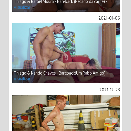
Thiago & Rafael Moura - Bareback (Pecado da carne) -
Visualizar
2021-01-06
Thiago & Nando Chaves - Bareback(Um Rabo Amigo) -
Visualizar
2021-12-23