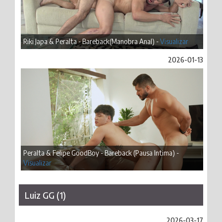
Riki Japa & Peralta - Bareback(Manobra Anal) -
Visualizar
2026-01-13
Peralta & Felipe GoodBoy - Bareback (Pausa Intima) -
Visualizar
Luiz GG (1)
2026-03-17