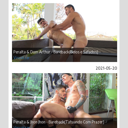
Peralta & Dom Arthur - Bareback(Belos e Safados) -
Visualizar
2021-05-20
Peralta & Jhon Jhon - Bareback(Tatuando Com Prazer) -
Visualizar