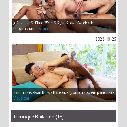
Joãozinho & Theo 25cm & Ryan Ross - Bareback
(2 contra um) -
Visualizar
2022-10-25
Sandriias & Ryan Ross - Bareback (Com o rabo em pânicu 2) -
Visualizar
Henrique Bailarino (16)