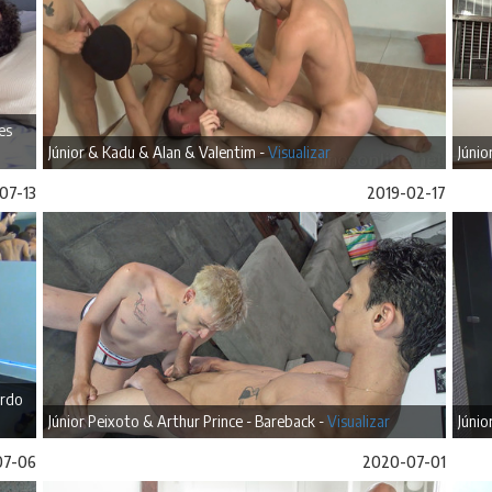
es
Júnior & Kadu & Alan & Valentim -
Visualizar
Júnio
07-13
2019-02-17
ardo
Júnior Peixoto & Arthur Prince - Bareback -
Visualizar
Júnio
07-06
2020-07-01