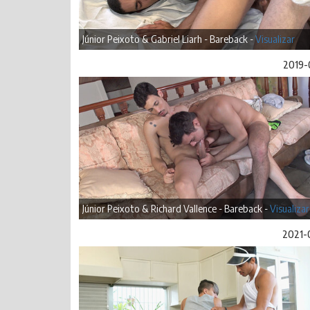
Júnior Peixoto & Gabriel Liarh - Bareback -
Visualizar
2019-
Júnior Peixoto & Richard Vallence - Bareback -
Visualizar
2021-