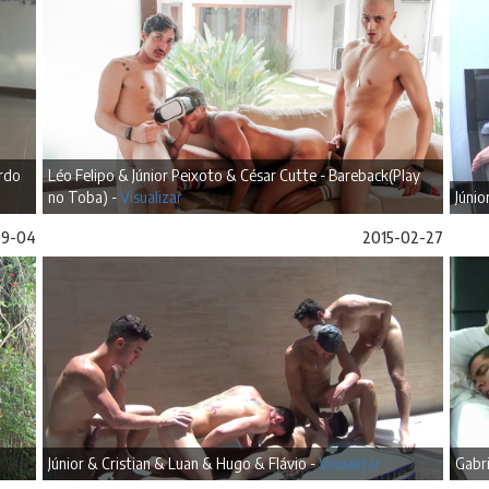
ardo
Léo Felipo & Júnior Peixoto & César Cutte - Bareback(Play
no Toba) -
Visualizar
Júnio
09-04
2015-02-27
Júnior & Cristian & Luan & Hugo & Flávio -
Visualizar
Gabri