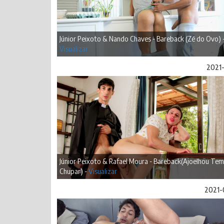
Júnior Peixoto & Nando Chaves - Bareback (Zé do Ovo) 
Visualizar
2021-
Júnior Peixoto & Rafael Moura - Bareback(Ajoelhou Te
Chupar) -
Visualizar
2021-