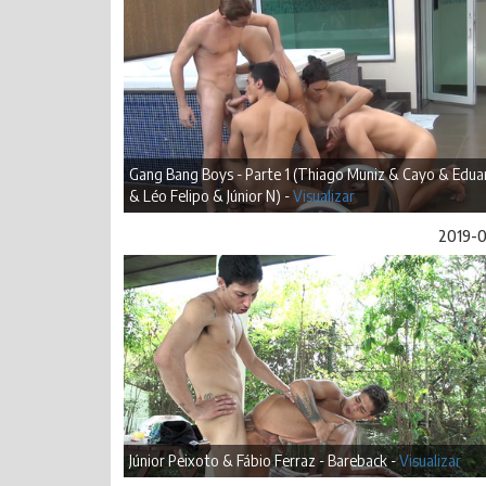
Gang Bang Boys - Parte 1 (Thiago Muniz & Cayo & Edu
& Léo Felipo & Júnior N) -
Visualizar
2019-
Júnior Peixoto & Fábio Ferraz - Bareback -
Visualizar