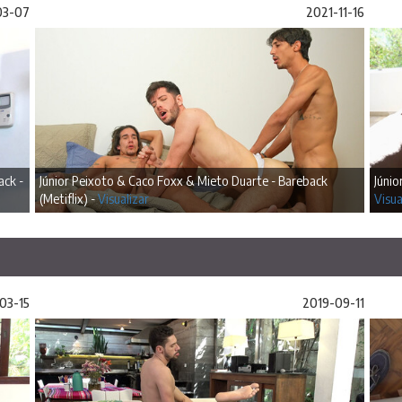
03-07
2021-11-16
ack -
Júnior Peixoto & Caco Foxx & Mieto Duarte - Bareback
Júnio
(Metiflix) -
Visualizar
Visua
03-15
2019-09-11