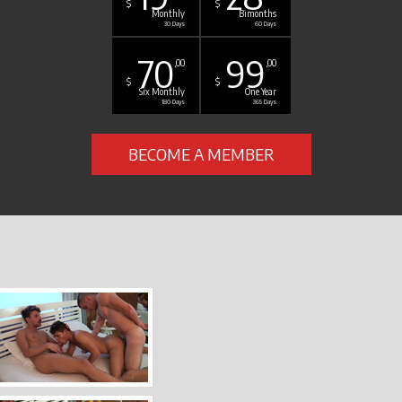
$
$
Monthly
Bimonths
30 Days
60 Days
70
99
,00
,00
$
$
Six Monthly
One Year
180 Days
365 Days
BECOME A MEMBER