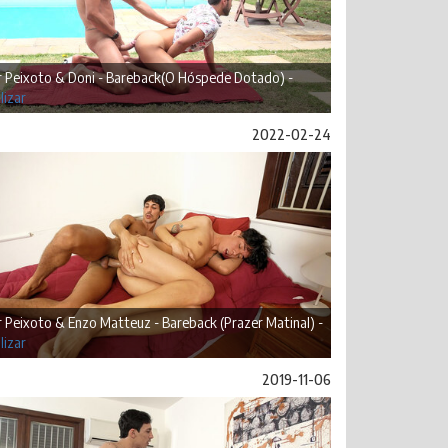
r Peixoto & Doni - Bareback(O Hóspede Dotado) -
lizar
2022-02-24
r Peixoto & Enzo Matteuz - Bareback (Prazer Matinal) -
lizar
2019-11-06