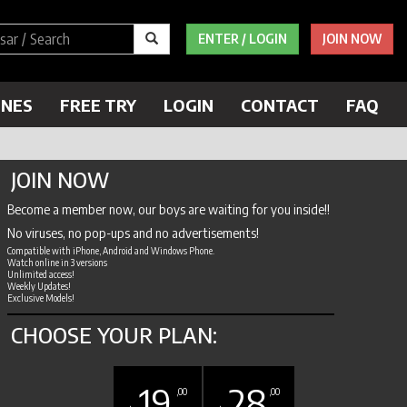
ENTER / LOGIN
JOIN NOW
ENES
FREE TRY
LOGIN
CONTACT
FAQ
JOIN NOW
Become a member now, our boys are waiting for you inside!!
No viruses, no pop-ups and no advertisements!
Compatible with iPhone, Android and Windows Phone.
Watch online in 3 versions
Unlimited access!
Weekly Updates!
Exclusive Models!
CHOOSE YOUR PLAN:
19
28
,00
,00