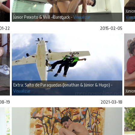
Júnio
Júnior Peixoto & Will - Bareback -
Visualizar
Visua
01-22
2015-02-05
Extra: Salto de Paraquedas (Jonathan & Júnior & Hugo) -
Visualizar
Júnio
08-19
2021-03-18