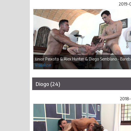
2019-
Júnior Peixoto & Alex Hunter & Diego Semblano - Bareb
Visualizar
Diogo (24)
2018-