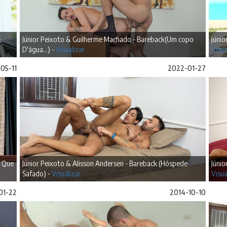
-
Júnior Peixoto & Guilherme Machado - Bareback(Um copo
Júnio
D'água...) -
Visualizar
Visua
05-11
2022-01-27
m Que
Júnior Peixoto & Alisson Andersen - Bareback (Hóspede
Júnio
Safado) -
Visualizar
Visua
01-22
2014-10-10