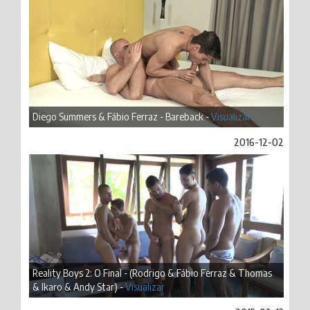
Diego Summers & Fábio Ferraz - Bareback -
Visualizar
2016-12-02
Reality Boys 2: O Final - (Rodrigo & Fábio Ferraz & Thomas
& Ikaro & Andy Star) -
Visualizar